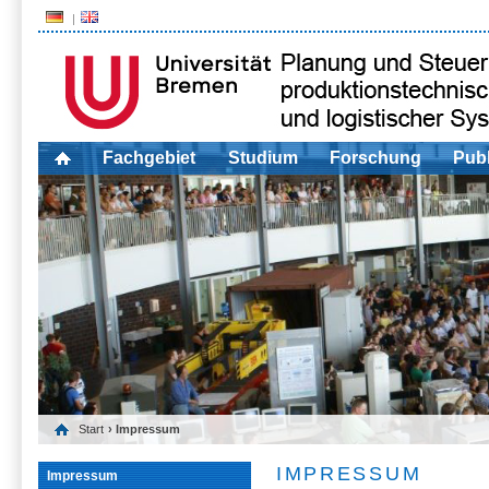
Fachgebiet
Studium
Forschung
Publ
Start
› Impressum
IMPRESSUM
Impressum