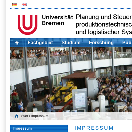
Fachgebiet
Studium
Forschung
Publ
Start
› Impressum
IMPRESSUM
Impressum