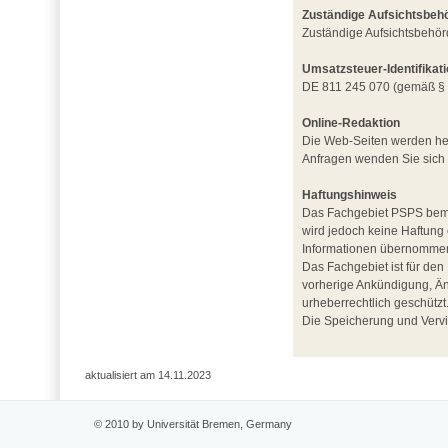
Zuständige Aufsichtsbeh
Zuständige Aufsichtsbehör
Umsatzsteuer-Identifika
DE 811 245 070 (gemäß § 
Online-Redaktion
Die Web-Seiten werden her
Anfragen wenden Sie sich b
Haftungshinweis
Das Fachgebiet PSPS bemüht
wird jedoch keine Haftung o
Informationen übernomme
Das Fachgebiet ist für den 
vorherige Ankündigung, Än
urheberrechtlich geschützt
Die Speicherung und Verviel
aktualisiert am 14.11.2023
© 2010 by Universität Bremen, Germany