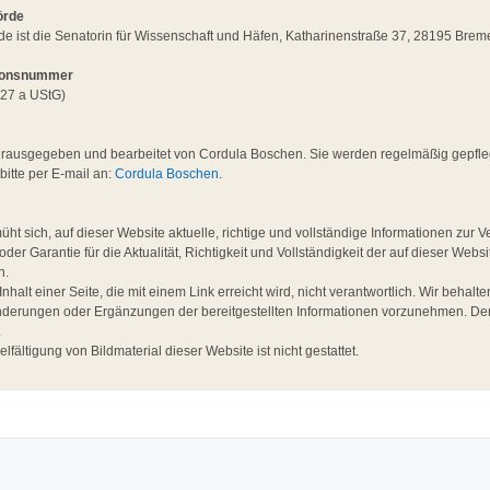
örde
de ist die Senatorin für Wissenschaft und Häfen, Katharinenstraße 37, 28195 Brem
tionsnummer
27 a UStG)
ausgegeben und bearbeitet von Cordula Boschen. Sie werden regelmäßig gepflegt 
itte per E-mail an:
Cordula Boschen
.
 sich, auf dieser Website aktuelle, richtige und vollständige Informationen zur Ve
der Garantie für die Aktualität, Richtigkeit und Vollständigkeit der auf dieser Websi
n.
Inhalt einer Seite, die mit einem Link erreicht wird, nicht verantwortlich. Wir behal
derungen oder Ergänzungen der bereitgestellten Informationen vorzunehmen. Der I
.
fältigung von Bildmaterial dieser Website ist nicht gestattet.