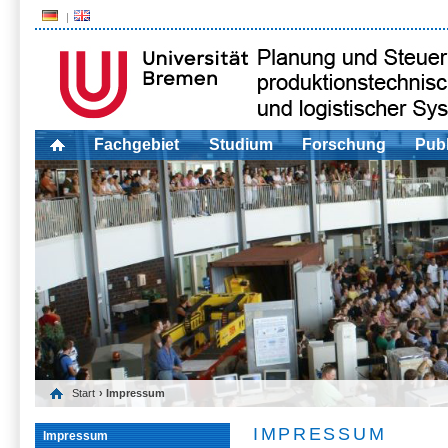
Fachgebiet
Studium
Forschung
Publ
Start
› Impressum
IMPRESSUM
Impressum