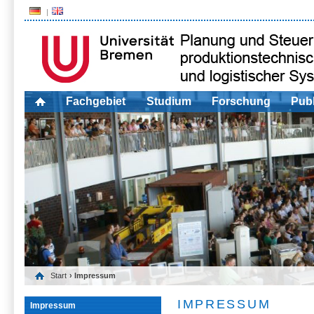
Fachgebiet
Studium
Forschung
Publ
Start
› Impressum
IMPRESSUM
Impressum