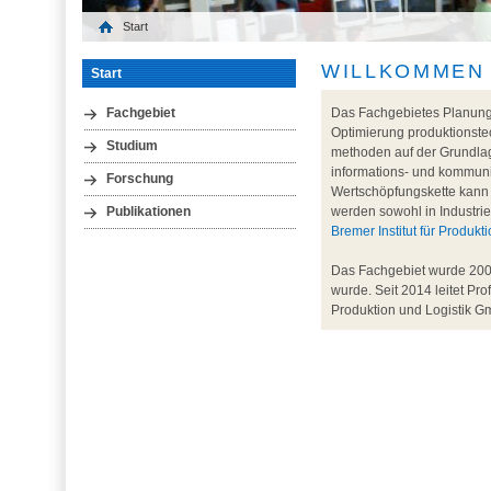
Start
WILLKOMMEN
Start
Das Fachgebietes Planung 
Fachgebiet
Optimierung produktionste
Studium
methoden auf der Grundlage
informations- und kommun
Forschung
Wertschöpfungskette kann 
werden sowohl in Industrie
Publikationen
Bremer Institut für Produk
Das Fachgebiet wurde 2000
wurde. Seit 2014 leitet Pro
Produktion und Logistik Gm