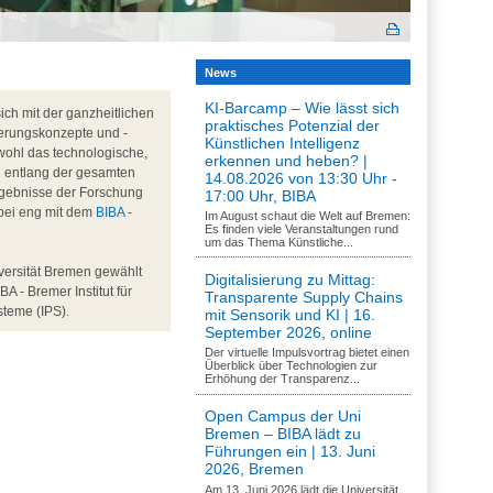
News
KI-Barcamp – Wie lässt sich
ch mit der ganzheitlichen
praktisches Potenzial der
erungskonzepte und -
Künstlichen Intelligenz
wohl das technologische,
erkennen und heben? |
d entlang der gesamten
14.08.2026 von 13:30 Uhr -
rgebnisse der Forschung
17:00 Uhr, BIBA
abei eng mit dem
BIBA -
Im August schaut die Welt auf Bremen:
Es finden viele Veranstaltungen rund
um das Thema Künstliche...
versität Bremen gewählt
Digitalisierung zu Mittag:
BA - Bremer Institut für
Transparente Supply Chains
steme (IPS).
mit Sensorik und KI | 16.
September 2026, online
Der virtuelle Impulsvortrag bietet einen
Überblick über Technologien zur
Erhöhung der Transparenz...
Open Campus der Uni
Bremen – BIBA lädt zu
Führungen ein | 13. Juni
2026, Bremen
Am 13. Juni 2026 lädt die Universität