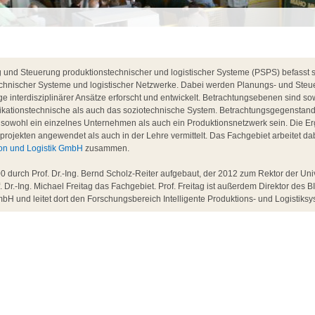
und Steuerung produktionstechnischer und logistischer Systeme (PSPS) befasst si
chnischer Systeme und logistischer Netzwerke. Dabei werden Planungs- und Steu
 interdisziplinärer Ansätze erforscht und entwickelt. Betrachtungsebenen sind so
ikationstechnische als auch das soziotechnische System. Betrachtungsgegenstan
sowohl ein einzelnes Unternehmen als auch ein Produktionsnetzwerk sein. Die E
projekten angewendet als auch in der Lehre vermittelt. Das Fachgebiet arbeitet d
tion und Logistik GmbH
zusammen.
 durch Prof. Dr.-Ing. Bernd Scholz-Reiter aufgebaut, der 2012 zum Rektor der Uni
f. Dr.-Ing. Michael Freitag das Fachgebiet. Prof. Freitag ist außerdem Direktor des BI
bH und leitet dort den Forschungsbereich Intelligente Produktions- und Logistiksy