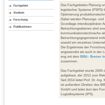
Das Fachgebietes Planung un
Fachgebiet
logistischer Systeme (PSPS) b
Studium
Optimierung produktionstechn
Dabei werden Planungs- und
Forschung
Grundlage interdisziplinärer A
Publikationen
Betrachtungsebenen sind sowo
kommunikationstechnische al
Betrachtungsgegenstand entl
sowohl ein einzelnes Unterne
Die Ergebnisse der Forschung
angewendet als auch in der Le
eng mit dem
BIBA - Bremer In
zusammen.
Das Fachgebiet wurde 2000 du
aufgebaut, der 2012 zum Rekt
Seit 2014 leitet Prof. Dr.-Ing
ist außerdem Direktor des BIBA
GmbH und leitet dort den For
Logistiksysteme (IPS).