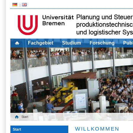
Fachgebiet
Studium
Forschung
Publ
Start
WILLKOMMEN
Start