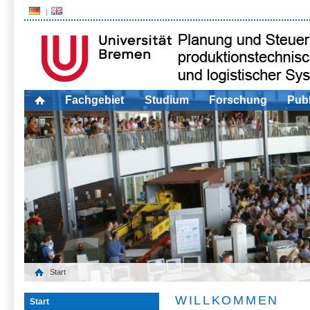
Fachgebiet
Studium
Forschung
Publ
Start
WILLKOMMEN
Start