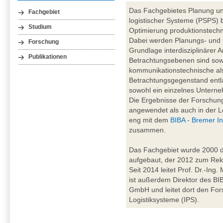
Das Fachgebietes Planung un
Fachgebiet
logistischer Systeme (PSPS) b
Studium
Optimierung produktionstechn
Dabei werden Planungs- und
Forschung
Grundlage interdisziplinärer A
Publikationen
Betrachtungsebenen sind sowo
kommunikationstechnische al
Betrachtungsgegenstand entl
sowohl ein einzelnes Unterne
Die Ergebnisse der Forschung
angewendet als auch in der Le
eng mit dem
BIBA - Bremer In
zusammen.
Das Fachgebiet wurde 2000 du
aufgebaut, der 2012 zum Rekt
Seit 2014 leitet Prof. Dr.-Ing
ist außerdem Direktor des BIBA
GmbH und leitet dort den For
Logistiksysteme (IPS).