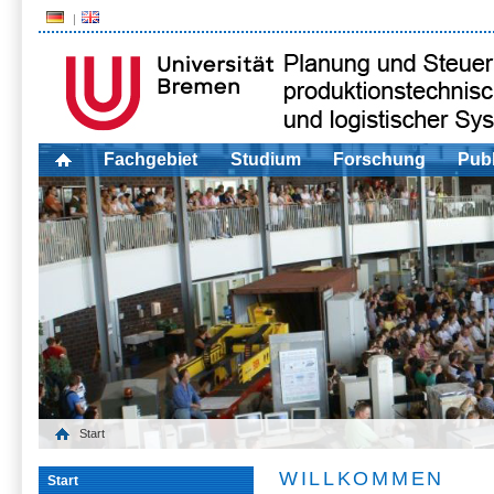
Fachgebiet
Studium
Forschung
Publ
Start
WILLKOMMEN
Start