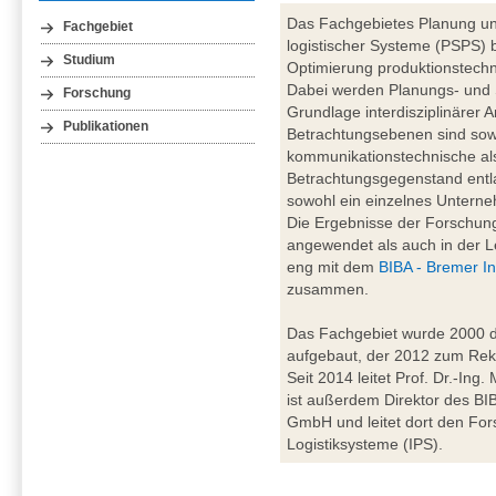
Das Fachgebietes Planung un
Fachgebiet
logistischer Systeme (PSPS) b
Studium
Optimierung produktionstechn
Dabei werden Planungs- und
Forschung
Grundlage interdisziplinärer A
Publikationen
Betrachtungsebenen sind sowo
kommunikationstechnische al
Betrachtungsgegenstand entl
sowohl ein einzelnes Unterne
Die Ergebnisse der Forschung
angewendet als auch in der Le
eng mit dem
BIBA - Bremer In
zusammen.
Das Fachgebiet wurde 2000 du
aufgebaut, der 2012 zum Rekt
Seit 2014 leitet Prof. Dr.-Ing
ist außerdem Direktor des BIBA
GmbH und leitet dort den For
Logistiksysteme (IPS).