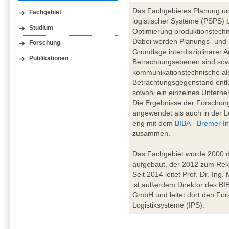
Das Fachgebietes Planung un
Fachgebiet
logistischer Systeme (PSPS) b
Studium
Optimierung produktionstechn
Dabei werden Planungs- und
Forschung
Grundlage interdisziplinärer A
Publikationen
Betrachtungsebenen sind sowo
kommunikationstechnische al
Betrachtungsgegenstand entl
sowohl ein einzelnes Unterne
Die Ergebnisse der Forschung
angewendet als auch in der Le
eng mit dem
BIBA - Bremer In
zusammen.
Das Fachgebiet wurde 2000 du
aufgebaut, der 2012 zum Rekt
Seit 2014 leitet Prof. Dr.-Ing
ist außerdem Direktor des BIBA
GmbH und leitet dort den For
Logistiksysteme (IPS).