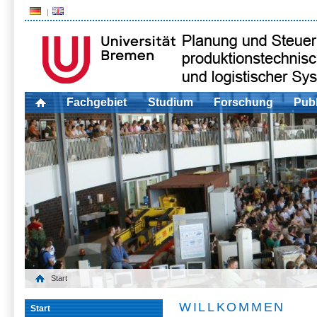
Fachgebiet
Studium
Forschung
Publ
Start
WILLKOMMEN
Start