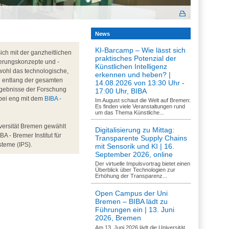
News
KI-Barcamp – Wie lässt sich
ch mit der ganzheitlichen
praktisches Potenzial der
erungskonzepte und -
Künstlichen Intelligenz
wohl das technologische,
erkennen und heben? |
d entlang der gesamten
14.08.2026 von 13:30 Uhr -
rgebnisse der Forschung
17:00 Uhr, BIBA
abei eng mit dem
BIBA -
Im August schaut die Welt auf Bremen:
Es finden viele Veranstaltungen rund
um das Thema Künstliche...
versität Bremen gewählt
Digitalisierung zu Mittag:
BA - Bremer Institut für
Transparente Supply Chains
steme (IPS).
mit Sensorik und KI | 16.
September 2026, online
Der virtuelle Impulsvortrag bietet einen
Überblick über Technologien zur
Erhöhung der Transparenz...
Open Campus der Uni
Bremen – BIBA lädt zu
Führungen ein | 13. Juni
2026, Bremen
Am 13. Juni 2026 lädt die Universität