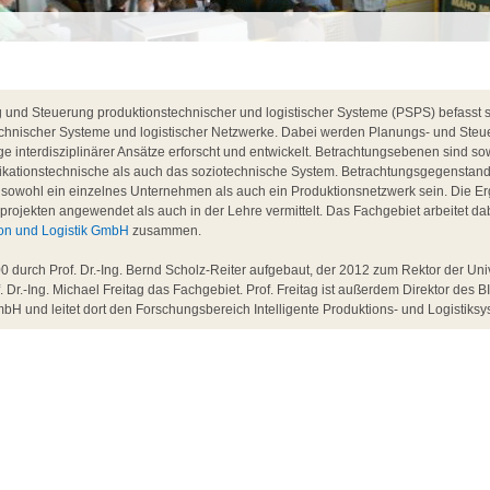
und Steuerung produktionstechnischer und logistischer Systeme (PSPS) befasst si
chnischer Systeme und logistischer Netzwerke. Dabei werden Planungs- und Steu
 interdisziplinärer Ansätze erforscht und entwickelt. Betrachtungsebenen sind so
ikationstechnische als auch das soziotechnische System. Betrachtungsgegenstan
sowohl ein einzelnes Unternehmen als auch ein Produktionsnetzwerk sein. Die E
projekten angewendet als auch in der Lehre vermittelt. Das Fachgebiet arbeitet d
tion und Logistik GmbH
zusammen.
 durch Prof. Dr.-Ing. Bernd Scholz-Reiter aufgebaut, der 2012 zum Rektor der Uni
f. Dr.-Ing. Michael Freitag das Fachgebiet. Prof. Freitag ist außerdem Direktor des BI
bH und leitet dort den Forschungsbereich Intelligente Produktions- und Logistiksy