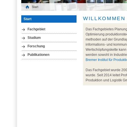
Start
WILLKOMMEN
Start
Das Fachgebietes Planung 
Fachgebiet
Optimierung produktionste
Studium
methoden auf der Grundlage
informations- und kommun
Forschung
Wertschöpfungskette kann 
werden sowohl in Industrie
Publikationen
Bremer Institut für Produk
Das Fachgebiet wurde 2000
wurde. Seit 2014 leitet Pro
Produktion und Logistik Gm