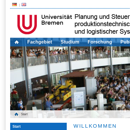
Fachgebiet
Studium
Forschung
Publ
Start
WILLKOMMEN
Start