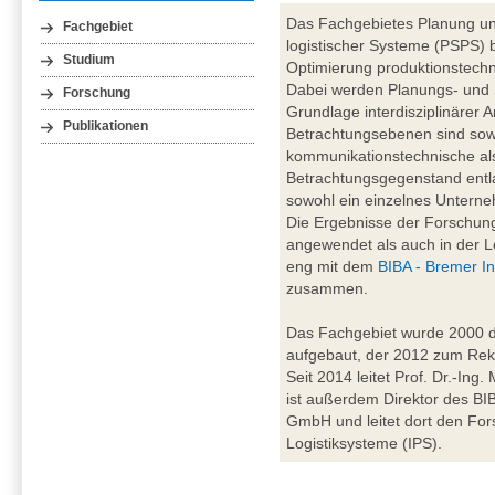
Das Fachgebietes Planung un
Fachgebiet
logistischer Systeme (PSPS) b
Studium
Optimierung produktionstechn
Dabei werden Planungs- und
Forschung
Grundlage interdisziplinärer A
Publikationen
Betrachtungsebenen sind sowo
kommunikationstechnische al
Betrachtungsgegenstand entl
sowohl ein einzelnes Unterne
Die Ergebnisse der Forschung
angewendet als auch in der Le
eng mit dem
BIBA - Bremer In
zusammen.
Das Fachgebiet wurde 2000 du
aufgebaut, der 2012 zum Rekt
Seit 2014 leitet Prof. Dr.-Ing
ist außerdem Direktor des BIBA
GmbH und leitet dort den For
Logistiksysteme (IPS).