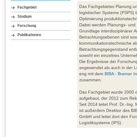
Das Fachgebietes Planung un
Fachgebiet
logistischer Systeme (PSPS) b
Studium
Optimierung produktionstechn
Dabei werden Planungs- und
Forschung
Grundlage interdisziplinärer A
Publikationen
Betrachtungsebenen sind sowo
kommunikationstechnische al
Betrachtungsgegenstand entl
sowohl ein einzelnes Unterne
Die Ergebnisse der Forschung
angewendet als auch in der Le
eng mit dem
BIBA - Bremer In
zusammen.
Das Fachgebiet wurde 2000 du
aufgebaut, der 2012 zum Rekt
Seit 2014 leitet Prof. Dr.-Ing
ist außerdem Direktor des BIBA
GmbH und leitet dort den For
Logistiksysteme (IPS).