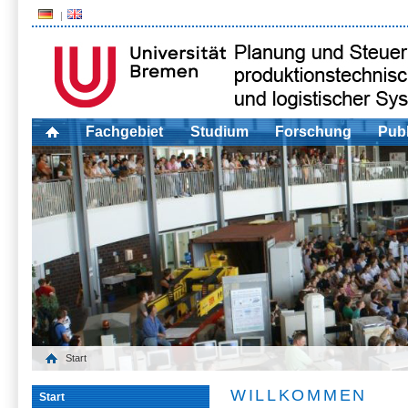
Fachgebiet
Studium
Forschung
Publ
Start
WILLKOMMEN
Start