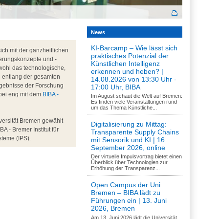
News
KI-Barcamp – Wie lässt sich
ch mit der ganzheitlichen
praktisches Potenzial der
erungskonzepte und -
Künstlichen Intelligenz
wohl das technologische,
erkennen und heben? |
d entlang der gesamten
14.08.2026 von 13:30 Uhr -
rgebnisse der Forschung
17:00 Uhr, BIBA
abei eng mit dem
BIBA -
Im August schaut die Welt auf Bremen:
Es finden viele Veranstaltungen rund
um das Thema Künstliche...
versität Bremen gewählt
Digitalisierung zu Mittag:
BA - Bremer Institut für
Transparente Supply Chains
steme (IPS).
mit Sensorik und KI | 16.
September 2026, online
Der virtuelle Impulsvortrag bietet einen
Überblick über Technologien zur
Erhöhung der Transparenz...
Open Campus der Uni
Bremen – BIBA lädt zu
Führungen ein | 13. Juni
2026, Bremen
Am 13. Juni 2026 lädt die Universität