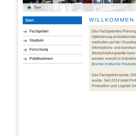
Start
WILLKOMMEN
Start
Das Fachgebietes Planung 
Fachgebiet
Optimierung produktionste
Studium
methoden auf der Grundlage
informations- und kommun
Forschung
Wertschöpfungskette kann 
werden sowohl in Industrie
Publikationen
Bremer Institut für Produk
Das Fachgebiet wurde 2000
wurde. Seit 2014 leitet Pro
Produktion und Logistik Gm