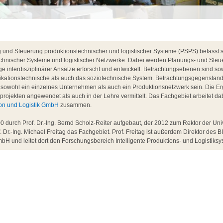
und Steuerung produktionstechnischer und logistischer Systeme (PSPS) befasst si
chnischer Systeme und logistischer Netzwerke. Dabei werden Planungs- und Steu
 interdisziplinärer Ansätze erforscht und entwickelt. Betrachtungsebenen sind so
ikationstechnische als auch das soziotechnische System. Betrachtungsgegenstan
sowohl ein einzelnes Unternehmen als auch ein Produktionsnetzwerk sein. Die E
projekten angewendet als auch in der Lehre vermittelt. Das Fachgebiet arbeitet d
tion und Logistik GmbH
zusammen.
 durch Prof. Dr.-Ing. Bernd Scholz-Reiter aufgebaut, der 2012 zum Rektor der Uni
f. Dr.-Ing. Michael Freitag das Fachgebiet. Prof. Freitag ist außerdem Direktor des BI
bH und leitet dort den Forschungsbereich Intelligente Produktions- und Logistiksy