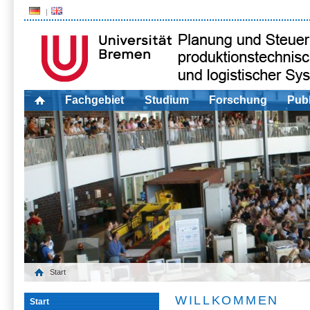
Fachgebiet
Studium
Forschung
Publ
Start
WILLKOMMEN
Start