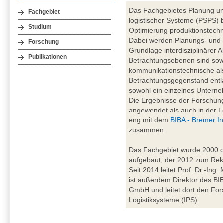
Das Fachgebietes Planung un
Fachgebiet
logistischer Systeme (PSPS) b
Studium
Optimierung produktionstechn
Dabei werden Planungs- und
Forschung
Grundlage interdisziplinärer A
Publikationen
Betrachtungsebenen sind sowo
kommunikationstechnische al
Betrachtungsgegenstand entl
sowohl ein einzelnes Unterne
Die Ergebnisse der Forschung
angewendet als auch in der Le
eng mit dem
BIBA - Bremer In
zusammen.
Das Fachgebiet wurde 2000 du
aufgebaut, der 2012 zum Rekt
Seit 2014 leitet Prof. Dr.-Ing
ist außerdem Direktor des BIBA
GmbH und leitet dort den For
Logistiksysteme (IPS).