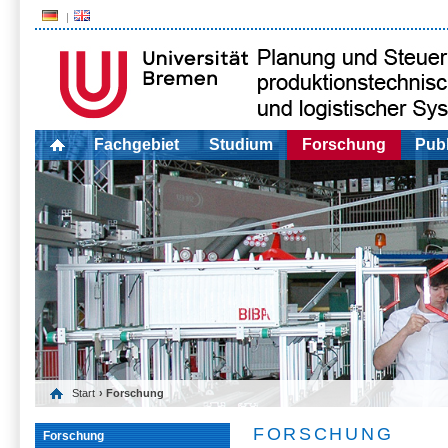
Fachgebiet
Studium
Forschung
Publ
Start
› Forschung
FORSCHUNG
Forschung