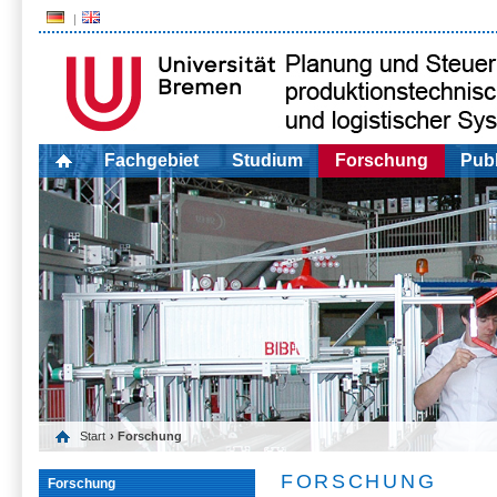
Fachgebiet
Studium
Forschung
Publ
Start
› Forschung
FORSCHUNG
Forschung