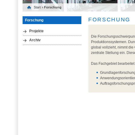
Start
› Forschung
FORSCHUNG
Forschung
Projekte
Die Forschungsschwerpunkt
Archiv
Produktionssystemen. Durch
global vollzieht, nimmt di
zentrale Stellung ein. Die
Das Fachgebiet bearbeitet
Grundlagenforschung
Anwendungsorientier
Auftragsforschungspr