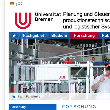
Fachgebiet
Studium
Forschung
Publ
Start
› Forschung
FORSCHUNG
Forschung