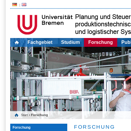
Fachgebiet
Studium
Forschung
Publ
Start
› Forschung
FORSCHUNG
Forschung