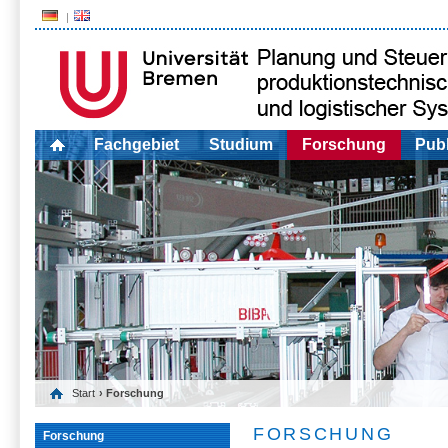
Fachgebiet
Studium
Forschung
Publ
Start
› Forschung
FORSCHUNG
Forschung