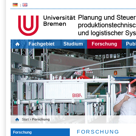
Fachgebiet
Studium
Forschung
Publ
Start
› Forschung
FORSCHUNG
Forschung