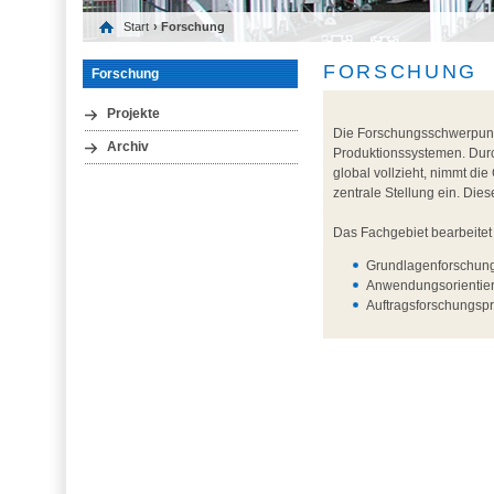
Start
› Forschung
FORSCHUNG
Forschung
Projekte
Die Forschungsschwerpunkt
Archiv
Produktionssystemen. Durch
global vollzieht, nimmt di
zentrale Stellung ein. Die
Das Fachgebiet bearbeitet
Grundlagenforschung
Anwendungsorientier
Auftragsforschungspr