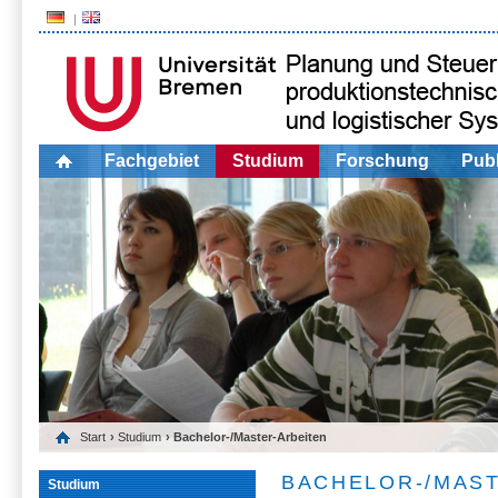
Fachgebiet
Studium
Forschung
Publ
Start
›
Studium
› Bachelor-/Master-Arbeiten
BACHELOR-/MAS
Studium