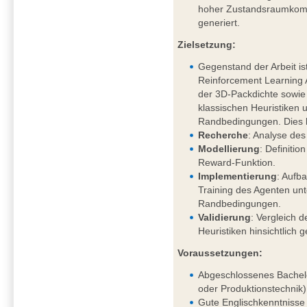
hoher Zustandsraumkompl
generiert.
Zielsetzung:
Gegenstand der Arbeit is
Reinforcement Learning
der 3D-Packdichte sowi
klassischen Heuristiken 
Randbedingungen. Dies 
Recherche
: Analyse des
Modellierung
: Definiti
Reward-Funktion.
Implementierung
: Aufb
Training des Agenten un
Randbedingungen.
Validierung
: Vergleich d
Heuristiken hinsichtlich 
Voraussetzungen:
Abgeschlossenes Bachelo
oder Produktionstechnik)
Gute Englischkenntnisse 