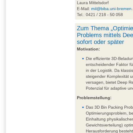
Laura Mittelsdorf
E-Mail:
mil@biba.uni-bremen
Tel.: 0421 / 218 - 50 058
Zum Thema „Optimie
Problems mittels De
sofort oder später
Motivation:
Die effiziente 3D-Beladu
entscheidender Faktor fü
in der Logistik. Da klass
steigender Komplexität
versagen, bietet Deep R
Potenzial für adaptive u
Problemstellung:
Das 3D Bin Packing Probl
Optimierungsproblem, be
Einhaltung physikalische
Gewichtsverteilung) opti
Herausforderung besteht 