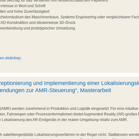
sse (wichtig für das Verstehen von wissenschaftlichen Papieren)
ntnisse in Wort und Schrift
iten und hohe Zuverlässigkeit
helorstudium des Maschinenbaus, Systems Engineering oder vergleichbarer Fac
CAD-Konstruktion und idealerweise 3D-Druck
reentwicklung und prototypischer Umsetzung
men.de&nbsp
;
tionierung und Implementierung einer Lokalisierungsl
ndungen zur AMR-Steuerung“, Masterarbeit
AMR) werden zunehmend in Produktion und Logistik eingesetzt. Für eine intuitiv
den, Fahrwegen oder Prozessinformationen bietet Augmented Reality (AR) großes 
ige Lokalisierung des AR-Endgeräts in der realen Umgebung relativ zum AMR.
 satellitengestützte Lokalisierungsverfahren in der Regel nicht. Stattdessen wer