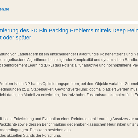
en.de
ierung des 3D Bin Packing Problems mittels Deep Rei
t oder später
adung von Ladeträgern ist ein entscheidender Faktor für die Kosteneffizienz und Na
che, regelbasierte Algorithmen bei steigender Komplexität und dynamischen Randb
p Reinforcement Learning (DRL) das Potenzial für adaptive und hochoptimierte Pac
roblem ist ein NP-hartes Optimierungsproblem, bei dem Objekte variabler Geometr
edingungen (z. B. Stapelbarkeit, Gewichtsverteilung) optimal platziert werden müs
ht darin, ein Modell zu entwickeln, das trotz hoher Zustandsraumkomplexität in Ec
t ist die Entwicklung und Evaluation eines Reinforcement Learning Ansatzes zur
Packdichte sowie dessen Benchmarking gegenüber klassischen Heuristiken unter 
andbedingungen. Dies kann bestehen aus:
 des aktuellen Stands der Forschung.