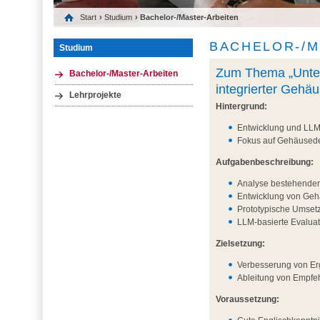
Start
›
Studium
› Bachelor-/Master-Arbeiten
BACHELOR-/M
Studium
Zum Thema „Unter
Bachelor-/Master-Arbeiten
integrierter Gehä
Lehrprojekte
Hintergrund:
Entwicklung und LLM
Fokus auf Gehäusede
Aufgabenbeschreibung:
Analyse bestehende
Entwicklung von Geh
Prototypische Umset
LLM-basierte Evaluat
Zielsetzung:
Verbesserung von Er
Ableitung von Empfeh
Voraussetzung: