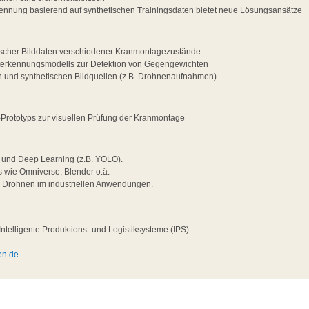
kennung basierend auf synthetischen Trainingsdaten bietet neue Lösungsansätze
ischer Bilddaten verschiedener Kranmontagezustände
kterkennungsmodells zur Detektion von Gegengewichten
en und synthetischen Bildquellen (z.B. Drohnenaufnahmen).
-Prototyps zur visuellen Prüfung der Kranmontage
 und Deep Learning (z.B. YOLO).
s wie Omniverse, Blender o.ä.
n Drohnen im industriellen Anwendungen.
ntelligente Produktions- und Logistiksysteme (IPS)
en.de