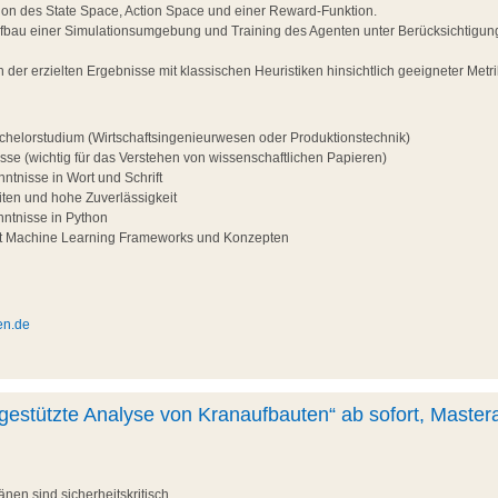
ition des State Space, Action Space und einer Reward-Funktion.
ufbau einer Simulationsumgebung und Training des Agenten unter Berücksichtigun
ch der erzielten Ergebnisse mit klassischen Heuristiken hinsichtlich geeigneter Metr
helorstudium (Wirtschaftsingenieurwesen oder Produktionstechnik)
sse (wichtig für das Verstehen von wissenschaftlichen Papieren)
ntnisse in Wort und Schrift
iten und hohe Zuverlässigkeit
ntnisse in Python
it Machine Learning Frameworks und Konzepten
en.de
estützte Analyse von Kranaufbauten“ ab sofort, Mastera
nen sind sicherheitskritisch