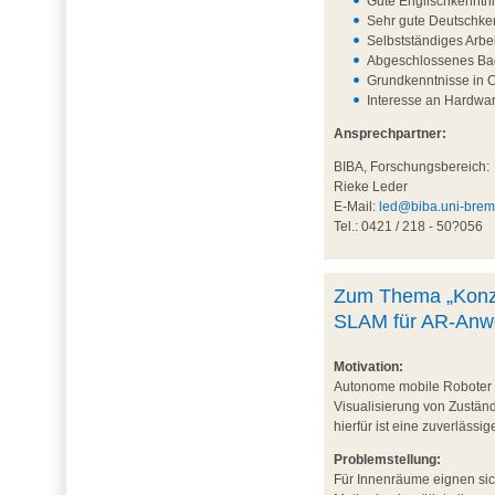
Gute Englischkenntni
Sehr gute Deutschken
Selbstständiges Arbe
Abgeschlossenes Bac
Grundkenntnisse in 
Interesse an Hardwa
Ansprechpartner:
BIBA, Forschungsbereich:
Rieke Leder
E-Mail:
led@biba.uni-bre
Tel.: 0421 / 218 - 50?056
Zum Thema „Konzep
SLAM für AR-Anwe
Motivation:
Autonome mobile Roboter (
Visualisierung von Zustän
hierfür ist eine zuverläss
Problemstellung:
Für Innenräume eignen sich