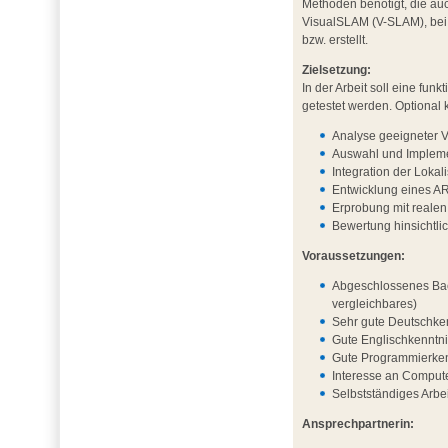
Methoden benötigt, die au
VisualSLAM (V-SLAM), bei 
bzw. erstellt.
Zielsetzung:
In der Arbeit soll eine f
getestet werden. Optional
Analyse geeigneter 
Auswahl und Impleme
Integration der Lok
Entwicklung eines AR
Erprobung mit reale
Bewertung hinsichtli
Voraussetzungen:
Abgeschlossenes Bac
vergleichbares)
Sehr gute Deutschken
Gute Englischkenntni
Gute Programmierkenn
Interesse an Compute
Selbstständiges Arbe
Ansprechpartnerin: