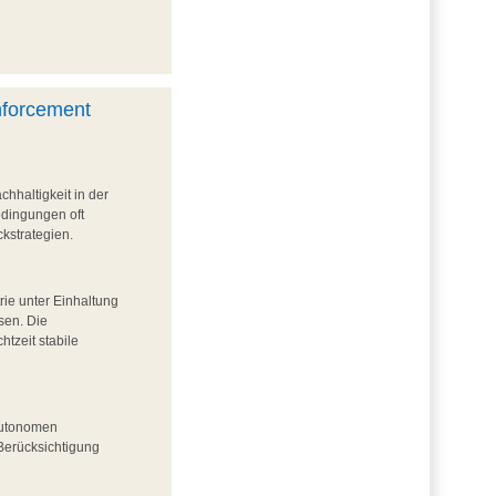
nforcement
chhaltigkeit in der
edingungen oft
kstrategien.
ie unter Einhaltung
sen. Die
htzeit stabile
 autonomen
Berücksichtigung