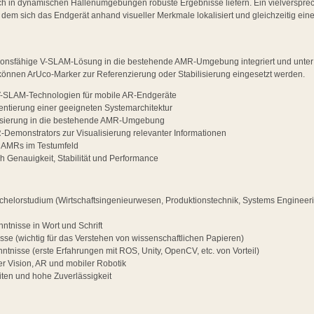
ch in dynamischen Hallenumgebungen robuste Ergebnisse liefern. Ein vielversprec
dem sich das Endgerät anhand visueller Merkmale lokalisiert und gleichzeitig ei
unktionsfähige V-SLAM-Lösung in die bestehende AMR-Umgebung integriert und unt
 können ArUco-Marker zur Referenzierung oder Stabilisierung eingesetzt werden.
V-SLAM-Technologien für mobile AR-Endgeräte
ntierung einer geeigneten Systemarchitektur
alisierung in die bestehende AMR-Umgebung
-Demonstrators zur Visualisierung relevanter Informationen
n AMRs im Testumfeld
ch Genauigkeit, Stabilität und Performance
helorstudium (Wirtschaftsingenieurwesen, Produktionstechnik, Systems Engineer
ntnisse in Wort und Schrift
sse (wichtig für das Verstehen von wissenschaftlichen Papieren)
tnisse (erste Erfahrungen mit ROS, Unity, OpenCV, etc. von Vorteil)
r Vision, AR und mobiler Robotik
iten und hohe Zuverlässigkeit