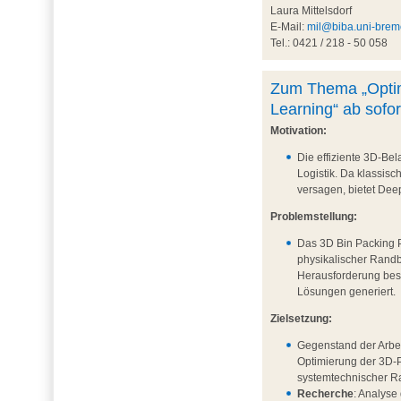
Laura Mittelsdorf
E-Mail:
mil@biba.uni-brem
Tel.: 0421 / 218 - 50 058
Zum Thema „Optim
Learning“ ab sofor
Motivation:
Die effiziente 3D-Bel
Logistik. Da klassis
versagen, bietet Dee
Problemstellung:
Das 3D Bin Packing P
physikalischer Randb
Herausforderung beste
Lösungen generiert.
Zielsetzung:
Gegenstand der Arbei
Optimierung der 3D-
systemtechnischer R
Recherche
: Analyse