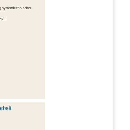
g systemtechnischer
iken.
rbeit