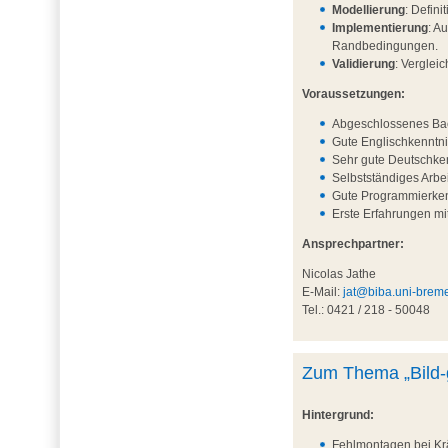
Modellierung
: Defin
Implementierung
: A
Randbedingungen.
Validierung
: Verglei
Voraussetzungen:
Abgeschlossenes Bac
Gute Englischkenntni
Sehr gute Deutschken
Selbstständiges Arbe
Gute Programmierken
Erste Erfahrungen m
Ansprechpartner:
Nicolas Jathe
E-Mail:
jat@biba.uni-brem
Tel.: 0421 / 218 - 50048
Zum Thema „Bild-g
Hintergrund:
Fehlmontagen bei Krä