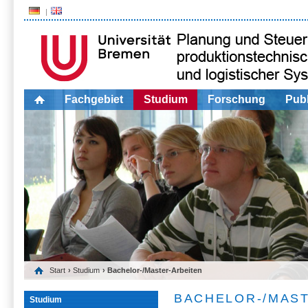
Fachgebiet
Studium
Forschung
Publ
Start
›
Studium
› Bachelor-/Master-Arbeiten
BACHELOR-/MAS
Studium