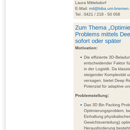
Laura Mittelsdorf
E-Mail:
mil@biba.uni-bremen
Tel.: 0421 / 218 - 50 058
Zum Thema „Optimie
Problems mittels De
sofort oder später
Motivation:
Die effiziente 3D-Beladu
entscheidender Faktor fü
in der Logistik. Da klass
steigender Komplexität
versagen, bietet Deep R
Potenzial für adaptive u
Problemstellung:
Das 3D Bin Packing Probl
Optimierungsproblem, be
Einhaltung physikalische
Gewichtsverteilung) opti
Herausforderung besteht 