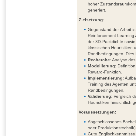
hoher Zustandsraumkompl
generiert.
Zielsetzung:
Gegenstand der Arbeit is
Reinforcement Learning
der 3D-Packdichte sowi
klassischen Heuristiken 
Randbedingungen. Dies 
Recherche
: Analyse des
Modellierung
: Definiti
Reward-Funktion.
Implementierung
: Aufb
Training des Agenten un
Randbedingungen.
Validierung
: Vergleich d
Heuristiken hinsichtlich 
Voraussetzungen:
Abgeschlossenes Bachelo
oder Produktionstechnik)
Gute Englischkenntnisse 