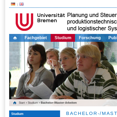
Fachgebiet
Studium
Forschung
Publ
Start
›
Studium
› Bachelor-/Master-Arbeiten
BACHELOR-/MAS
Studium