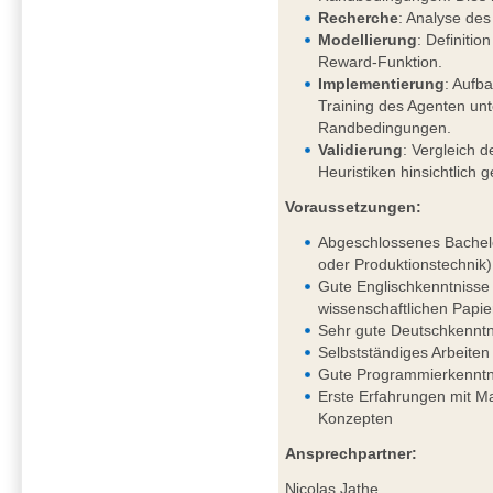
Recherche
: Analyse des
Modellierung
: Definiti
Reward-Funktion.
Implementierung
: Aufb
Training des Agenten un
Randbedingungen.
Validierung
: Vergleich d
Heuristiken hinsichtlich 
Voraussetzungen:
Abgeschlossenes Bachelo
oder Produktionstechnik)
Gute Englischkenntnisse 
wissenschaftlichen Papie
Sehr gute Deutschkenntni
Selbstständiges Arbeiten
Gute Programmierkenntn
Erste Erfahrungen mit 
Konzepten
Ansprechpartner:
Nicolas Jathe