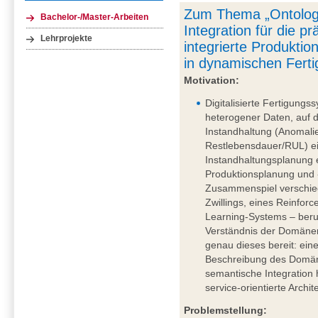
Zum Thema „Ontologi
Bachelor-/Master-Arbeiten
Integration für die p
Lehrprojekte
integrierte Produkti
in dynamischen Fert
Motivation:
Digitalisierte Fertigun
heterogener Daten, auf 
Instandhaltung (Anomali
Restlebensdauer/RUL) ei
Instandhaltungsplanung 
Produktionsplanung und 
Zusammenspiel verschie
Zwillings, eines Reinfo
Learning-Systems – beru
Verständnis der Domänen
genau dieses bereit: ein
Beschreibung des Domäne
semantische Integration 
service-orientierte Archit
Problemstellung: