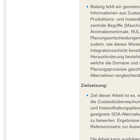
Bislang fehlt ein gemei
Informationen aus Zust
Produktions- und Instan
zentrale Begriffe (Masc
Anomaliemerkmale, RUL, 
Planungsentscheidungen) s
zudem, wie dieses Wisse
Integrationsschicht berei
Herausforderung besteht 
welche die Domäne und 
Planungsprozesse ganzhe
Alternativen vergleichen
Zielsetzung:
Ziel dieser Arbeit ist es
die Zustandsüberwachung
und Instandhaltungsplanu
geeignete SOA-Alternativ
zu bewerten. Ergebnisse 
Referenzmatrix zur Ausw
Die Arbeit kann ausfolg