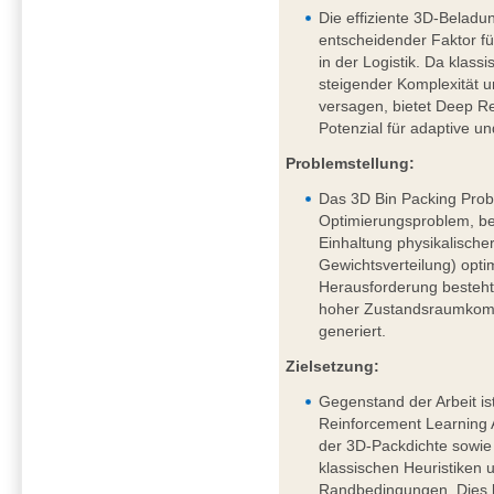
Die effiziente 3D-Beladu
entscheidender Faktor fü
in der Logistik. Da klass
steigender Komplexität
versagen, bietet Deep R
Potenzial für adaptive u
Problemstellung:
Das 3D Bin Packing Probl
Optimierungsproblem, be
Einhaltung physikalische
Gewichtsverteilung) opti
Herausforderung besteht 
hoher Zustandsraumkompl
generiert.
Zielsetzung:
Gegenstand der Arbeit is
Reinforcement Learning
der 3D-Packdichte sowi
klassischen Heuristiken 
Randbedingungen. Dies 