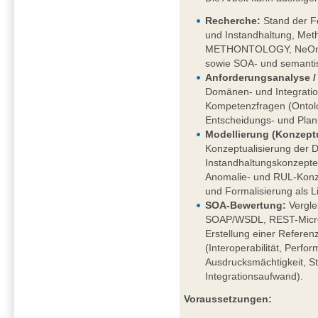
Recherche
:
Stand der F
und Instandhaltung, Meth
METHONTOLOGY, NeOn), 
sowie SOA- und semantis
Anforderungsanalyse / 
Domänen- und Integratio
Kompetenzfragen (Ontolo
Entscheidungs- und Pla
Modellierung (Konzeptu
Konzeptualisierung der 
Instandhaltungskonzept
Anomalie- und RUL-Konze
und Formalisierung als L
SOA-Bewertung:
Vergle
SOAP/WSDL, REST-Micros
Erstellung einer Referenz
(Interoperabilität, Perfo
Ausdrucksmächtigkeit, S
Integrationsaufwand).
Voraussetzungen: