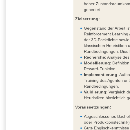
hoher Zustandsraumkompl
generiert.
Zielsetzung:
Gegenstand der Arbeit is
Reinforcement Learning
der 3D-Packdichte sowi
klassischen Heuristiken 
Randbedingungen. Dies 
Recherche
: Analyse des
Modellierung
: Definiti
Reward-Funktion.
Implementierung
: Aufb
Training des Agenten un
Randbedingungen.
Validierung
: Vergleich d
Heuristiken hinsichtlich 
Voraussetzungen:
Abgeschlossenes Bachelo
oder Produktionstechnik)
Gute Englischkenntnisse 