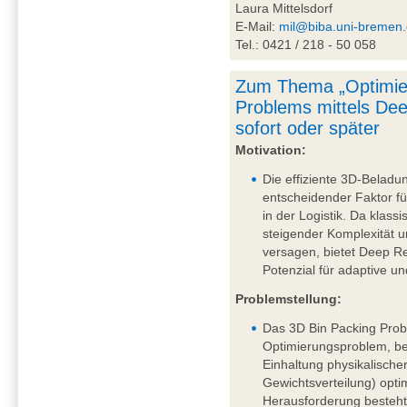
Laura Mittelsdorf
E-Mail:
mil@biba.uni-bremen
Tel.: 0421 / 218 - 50 058
Zum Thema „Optimie
Problems mittels De
sofort oder später
Motivation:
Die effiziente 3D-Beladu
entscheidender Faktor fü
in der Logistik. Da klass
steigender Komplexität
versagen, bietet Deep R
Potenzial für adaptive u
Problemstellung:
Das 3D Bin Packing Probl
Optimierungsproblem, be
Einhaltung physikalische
Gewichtsverteilung) opti
Herausforderung besteht 