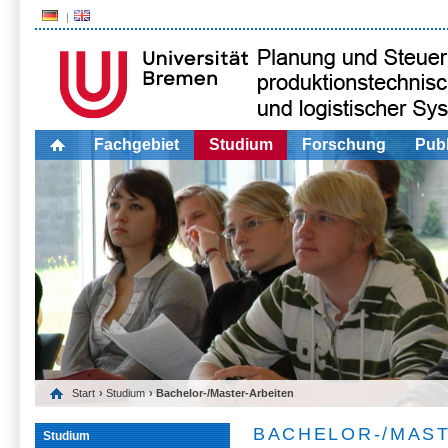
Fachgebiet
Studium
Forschung
Publ
Start
›
Studium
› Bachelor-/Master-Arbeiten
BACHELOR-/MAS
Studium