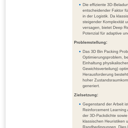
Die effiziente 3D-Beladu
entscheidender Faktor fü
in der Logistik. Da klass
steigender Komplexität
versagen, bietet Deep R
Potenzial für adaptive u
Problemstellung:
Das 3D Bin Packing Probl
Optimierungsproblem, be
Einhaltung physikalische
Gewichtsverteilung) opti
Herausforderung besteht 
hoher Zustandsraumkompl
generiert.
Zielsetzung:
Gegenstand der Arbeit is
Reinforcement Learning
der 3D-Packdichte sowi
klassischen Heuristiken 
Randbedingungen. Dies 