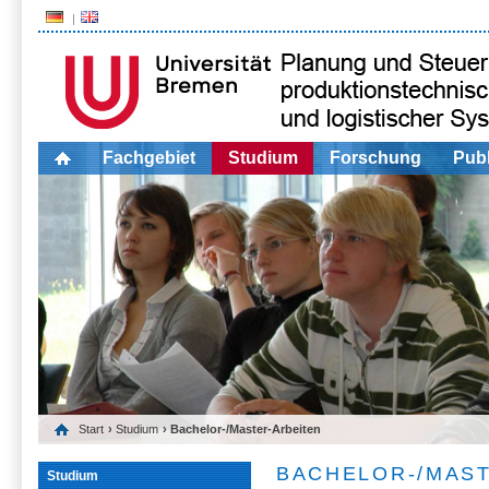
Fachgebiet
Studium
Forschung
Publ
Start
›
Studium
› Bachelor-/Master-Arbeiten
BACHELOR-/MAS
Studium