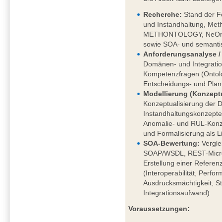
Recherche
:
Stand der F
und Instandhaltung, Meth
METHONTOLOGY, NeOn), 
sowie SOA- und semantis
Anforderungsanalyse / 
Domänen- und Integratio
Kompetenzfragen (Ontolo
Entscheidungs- und Pla
Modellierung (Konzeptu
Konzeptualisierung der 
Instandhaltungskonzept
Anomalie- und RUL-Konze
und Formalisierung als L
SOA-Bewertung:
Vergle
SOAP/WSDL, REST-Micros
Erstellung einer Referenz
(Interoperabilität, Perfo
Ausdrucksmächtigkeit, S
Integrationsaufwand).
Voraussetzungen: