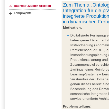
Zum Thema „Ontologi
Bachelor-/Master-Arbeiten
Integration für die p
Lehrprojekte
integrierte Produkti
in dynamischen Fert
Motivation:
Digitalisierte Fertigun
heterogener Daten, auf 
Instandhaltung (Anomali
Restlebensdauer/RUL) ei
Instandhaltungsplanung 
Produktionsplanung und 
Zusammenspiel verschie
Zwillings, eines Reinfo
Learning-Systems – beru
Verständnis der Domänen
genau dieses bereit: ein
Beschreibung des Domäne
semantische Integration 
service-orientierte Archit
Problemstellung: