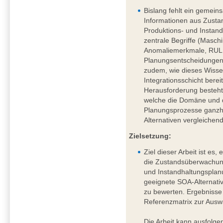
Bislang fehlt ein gemei
Informationen aus Zust
Produktions- und Instan
zentrale Begriffe (Masc
Anomaliemerkmale, RUL, 
Planungsentscheidungen) s
zudem, wie dieses Wisse
Integrationsschicht berei
Herausforderung besteht 
welche die Domäne und 
Planungsprozesse ganzhe
Alternativen vergleichen
Zielsetzung:
Ziel dieser Arbeit ist es
die Zustandsüberwachung
und Instandhaltungsplanu
geeignete SOA-Alternativ
zu bewerten. Ergebnisse 
Referenzmatrix zur Ausw
Die Arbeit kann ausfolg