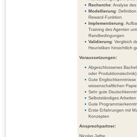
Recherche
: Analyse des
Modellierung
: Definiti
Reward-Funktion.
Implementierung
: Aufb
Training des Agenten un
Randbedingungen.
Validierung
: Vergleich d
Heuristiken hinsichtlich 
Voraussetzungen:
Abgeschlossenes Bachelo
oder Produktionstechnik)
Gute Englischkenntnisse 
wissenschaftlichen Papie
Sehr gute Deutschkenntni
Selbstständiges Arbeiten
Gute Programmierkenntn
Erste Erfahrungen mit 
Konzepten
Ansprechpartner:
Nicolas Jathe