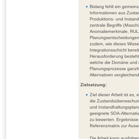
Bislang fehlt ein gemei
Informationen aus Zust
Produktions- und Instan
zentrale Begriffe (Masc
Anomaliemerkmale, RUL, 
Planungsentscheidungen) s
zudem, wie dieses Wisse
Integrationsschicht berei
Herausforderung besteht 
welche die Domäne und 
Planungsprozesse ganzhe
Alternativen vergleichen
Zielsetzung:
Ziel dieser Arbeit ist es
die Zustandsüberwachung
und Instandhaltungsplanu
geeignete SOA-Alternativ
zu bewerten. Ergebnisse 
Referenzmatrix zur Ausw
Die Arbeit kann ausfolg