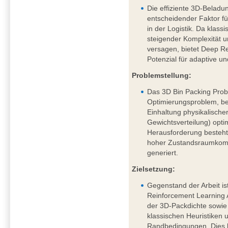
Die effiziente 3D-Beladu
entscheidender Faktor fü
in der Logistik. Da klass
steigender Komplexität
versagen, bietet Deep R
Potenzial für adaptive u
Problemstellung:
Das 3D Bin Packing Probl
Optimierungsproblem, be
Einhaltung physikalische
Gewichtsverteilung) opti
Herausforderung besteht 
hoher Zustandsraumkompl
generiert.
Zielsetzung:
Gegenstand der Arbeit is
Reinforcement Learning
der 3D-Packdichte sowi
klassischen Heuristiken 
Randbedingungen. Dies 