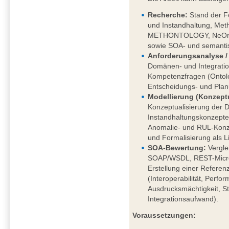
Recherche
:
Stand der F
und Instandhaltung, Meth
METHONTOLOGY, NeOn), 
sowie SOA- und semantis
Anforderungsanalyse / 
Domänen- und Integratio
Kompetenzfragen (Ontolo
Entscheidungs- und Pla
Modellierung (Konzeptu
Konzeptualisierung der 
Instandhaltungskonzept
Anomalie- und RUL-Konze
und Formalisierung als L
SOA-Bewertung:
Vergle
SOAP/WSDL, REST-Micros
Erstellung einer Referenz
(Interoperabilität, Perfo
Ausdrucksmächtigkeit, S
Integrationsaufwand).
Voraussetzungen: