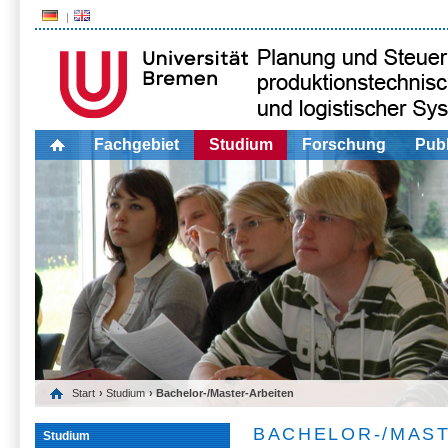
Fachgebiet
Studium
Forschung
Publ
Start
›
Studium
› Bachelor-/Master-Arbeiten
BACHELOR-/MAS
Studium