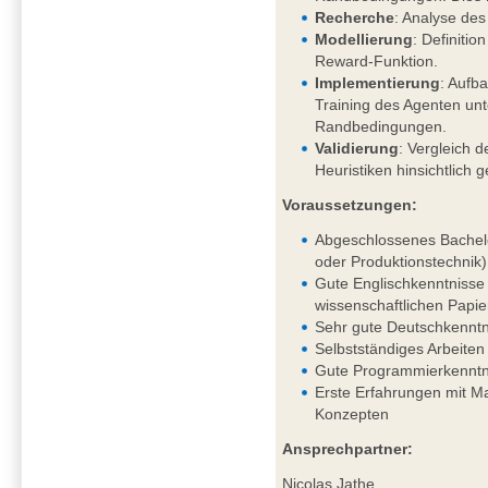
Recherche
: Analyse des
Modellierung
: Definiti
Reward-Funktion.
Implementierung
: Aufb
Training des Agenten un
Randbedingungen.
Validierung
: Vergleich d
Heuristiken hinsichtlich 
Voraussetzungen:
Abgeschlossenes Bachelo
oder Produktionstechnik)
Gute Englischkenntnisse 
wissenschaftlichen Papie
Sehr gute Deutschkenntni
Selbstständiges Arbeiten
Gute Programmierkenntn
Erste Erfahrungen mit 
Konzepten
Ansprechpartner:
Nicolas Jathe