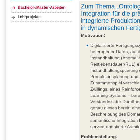
Zum Thema „Ontologi
Bachelor-/Master-Arbeiten
Integration für die p
Lehrprojekte
integrierte Produkti
in dynamischen Fert
Motivation:
Digitalisierte Fertigun
heterogener Daten, auf 
Instandhaltung (Anomali
Restlebensdauer/RUL) ei
Instandhaltungsplanung 
Produktionsplanung und 
Zusammenspiel verschie
Zwillings, eines Reinfo
Learning-Systems – beru
Verständnis der Domänen
genau dieses bereit: ein
Beschreibung des Domäne
semantische Integration 
service-orientierte Archit
Problemstellung: