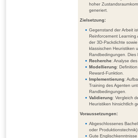
hoher Zustandsraumkompl
generiert.
Zielsetzung:
Gegenstand der Arbeit is
Reinforcement Learning
der 3D-Packdichte sowi
klassischen Heuristiken 
Randbedingungen. Dies 
Recherche
: Analyse des
Modellierung
: Definiti
Reward-Funktion.
Implementierung
: Aufb
Training des Agenten un
Randbedingungen.
Validierung
: Vergleich d
Heuristiken hinsichtlich 
Voraussetzungen:
Abgeschlossenes Bachelo
oder Produktionstechnik)
Gute Englischkenntnisse 