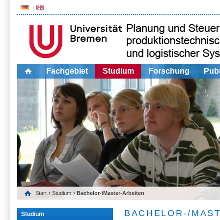
Fachgebiet
Studium
Forschung
Publ
Start
›
Studium
› Bachelor-/Master-Arbeiten
BACHELOR-/MAS
Studium