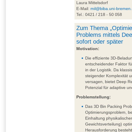
Laura Mittelsdorf
E-Mail:
mil@biba.uni-bremen
Tel.: 0421 / 218 - 50 058
Zum Thema „Optimie
Problems mittels De
sofort oder später
Motivation:
Die effiziente 3D-Beladu
entscheidender Faktor fü
in der Logistik. Da klass
steigender Komplexität
versagen, bietet Deep R
Potenzial für adaptive u
Problemstellung:
Das 3D Bin Packing Probl
Optimierungsproblem, be
Einhaltung physikalische
Gewichtsverteilung) opti
Herausforderung besteht 