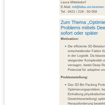
Laura Mittelsdorf
E-Mail:
mil@biba.uni-bremen
Tel.: 0421 / 218 - 50 058
Zum Thema „Optimie
Problems mittels De
sofort oder später
Motivation:
Die effiziente 3D-Beladu
entscheidender Faktor fü
in der Logistik. Da klass
steigender Komplexität
versagen, bietet Deep R
Potenzial für adaptive u
Problemstellung:
Das 3D Bin Packing Probl
Optimierungsproblem, be
Einhaltung physikalische
Gewichtsverteilung) opti
Herausforderung besteht 