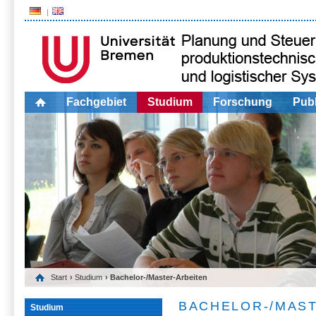
Fachgebiet
Studium
Forschung
Publ
Start
›
Studium
› Bachelor-/Master-Arbeiten
BACHELOR-/MAS
Studium