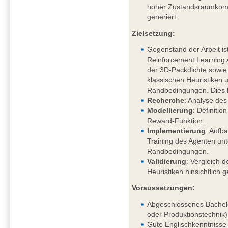
hoher Zustandsraumkompl
generiert.
Zielsetzung:
Gegenstand der Arbeit is
Reinforcement Learning
der 3D-Packdichte sowi
klassischen Heuristiken 
Randbedingungen. Dies 
Recherche
: Analyse des
Modellierung
: Definiti
Reward-Funktion.
Implementierung
: Aufb
Training des Agenten un
Randbedingungen.
Validierung
: Vergleich d
Heuristiken hinsichtlich 
Voraussetzungen:
Abgeschlossenes Bachelo
oder Produktionstechnik)
Gute Englischkenntnisse 