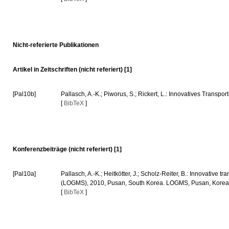
Nicht-referierte Publikationen
Artikel in Zeitschriften (nicht referiert) [1]
[Pal10b]
Pallasch, A.-K.; Piworus, S.; Rickert, L.: Innovatives Trans
[
BibTeX
]
Konferenzbeiträge (nicht referiert) [1]
[Pal10a]
Pallasch, A.-K.; Heitkötter, J.; Scholz-Reiter, B.: Innovative
(LOGMS), 2010, Pusan, South Korea. LOGMS, Pusan, Korea,
[
BibTeX
]