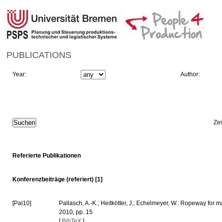
PUBLICATIONS
Year:
Author:
Ze
Referierte Publikationen
Konferenzbeiträge (referiert) [1]
[Pal10]
Pallasch, A.-K.; Heitkötter, J.; Echelmeyer, W.: Ropeway for m
2010, pp. 15
[
BibTeX
]