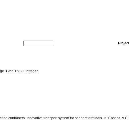
Projec
ige 3 von 1582 Einträgen
arine containers. Innovative transport system for seaport terminals. In: Casaca, A.C