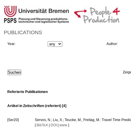
PUBLICATIONS
Year:
Author:
Zeig
Referierte Publikationen
Artikel in Zeitschriften (referiert) [4]
[Ser20]
Servos, N.; Liu, X.; Teucke, M.; Freitag, M.: Travel Time Pre
[
BibTeX
|
DOI
|
www
]