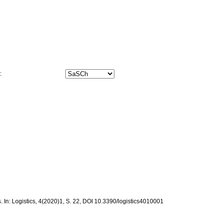
t:
s. In: Logistics, 4(2020)1, S. 22, DOI 10.3390/logistics4010001