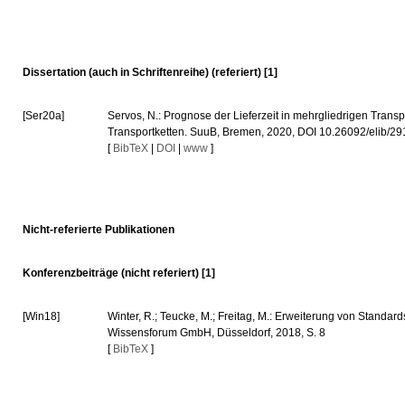
Dissertation (auch in Schriftenreihe) (referiert) [1]
[Ser20a]
Servos, N.: Prognose der Lieferzeit in mehrgliedrigen Tran
Transportketten. SuuB, Bremen, 2020, DOI 10.26092/elib/29
[
BibTeX
|
DOI
|
www
]
Nicht-referierte Publikationen
Konferenzbeiträge (nicht referiert) [1]
[Win18]
Winter, R.; Teucke, M.; Freitag, M.: Erweiterung von Standa
Wissensforum GmbH, Düsseldorf, 2018, S. 8
[
BibTeX
]