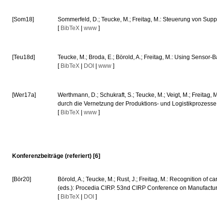
[Som18]
Sommerfeld, D.; Teucke, M.; Freitag, M.: Steuerung von Suppl
[
BibTeX
|
www
]
[Teu18d]
Teucke, M.; Broda, E.; Börold, A.; Freitag, M.: Using Senso
[
BibTeX
|
DOI
|
www
]
[Wer17a]
Werthmann, D.; Schukraft, S.; Teucke, M.; Veigt, M.; Freitag
durch die Vernetzung der Produktions- und Logistikprozesse.
[
BibTeX
|
www
]
Konferenzbeiträge (referiert) [6]
[Bör20]
Börold, A.; Teucke, M.; Rust, J.; Freitag, M.: Recognition of
(eds.): Procedia CIRP. 53nd CIRP Conference on Manufacturi
[
BibTeX
|
DOI
]