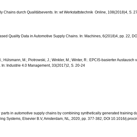
y Chains durch Qualitätsevents. In: wt Werkstattstechnik  Online, 108(2018)4, S. 
r-Based Quality Data in Automotive Supply Chains. In: Machines, 6(2018)4, pp. 22
, M.; Hülsmann, M.; Piotrowski, J.; Winkler, M.; Winter, R.: EPCIS-basierter Austaus
 In: Industrie 4.0 Management, 33(2017)2, S. 20-24
 car parts in automotive supply chains by combining synthetically generated trainin
ng Systems, Elsevier B.V, Amsterdam, NL, 2020, pp. 377-382, DOI 10.1016/j.proci