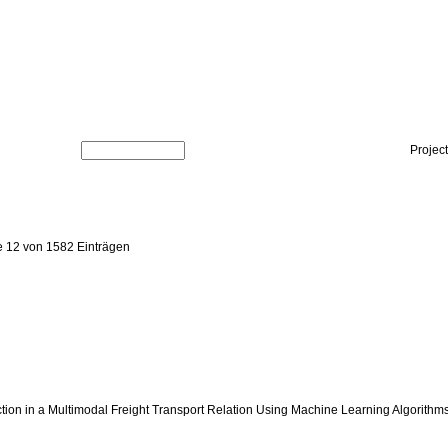
Projec
e 12 von 1582 Einträgen
diction in a Multimodal Freight Transport Relation Using Machine Learning Algorithm