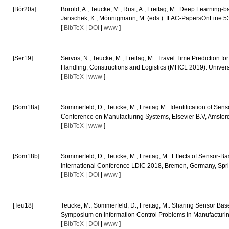
[Bör20a]
Börold, A.; Teucke, M.; Rust, A.; Freitag, M.: Deep Learnin
Janschek, K.; Mönnigmann, M. (eds.): IFAC-PapersOnLine 53
[
BibTeX
|
DOI
|
www
]
[Ser19]
Servos, N.; Teucke, M.; Freitag, M.: Travel Time Prediction fo
Handling, Constructions and Logistics (MHCL 2019). Universi
[
BibTeX
|
www
]
[Som18a]
Sommerfeld, D.; Teucke, M.; Freitag M.: Identification of S
Conference on Manufacturing Systems, Elsevier B.V, Amster
[
BibTeX
|
www
]
[Som18b]
Sommerfeld, D.; Teucke, M.; Freitag, M.: Effects of Sensor-Ba
International Conference LDIC 2018, Bremen, Germany, Spri
[
BibTeX
|
DOI
|
www
]
[Teu18]
Teucke, M.; Sommerfeld, D.; Freitag, M.: Sharing Sensor Base
Symposium on Information Control Problems in Manufacturing
[
BibTeX
|
DOI
|
www
]