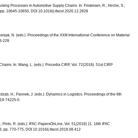
king Processes in Automotive Supply Chains. In: Findeisen, R.; Hirche, S.;
 pp. 10645-10650, DOI 10.1016/j.ifacol.2020.12.2828
osnjak, N. (eds.): Proceedings of the XXIII International Conference on Material
23-228
hains. In: Wang, L. (eds.): Procedia CIRP, Vol. 72(2018). 51st CIRP
otzab, H.; Pannek, J. (eds.): Dynamics in Logistics. Proceedings of the 6th
-319-74225-0
; Pinto, R. (eds.): IFAC-PapersOnLine, Vol. 51(2018) 11. 16th IFAC
, pp. 770-775, DOI 10.1016/j.ifacol.2018.08.412