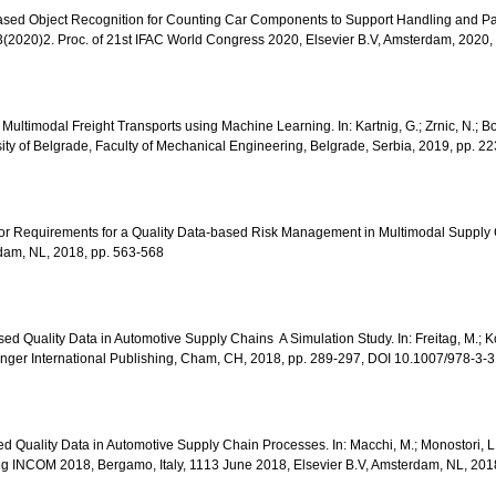
g-based Object Recognition for Counting Car Components to Support Handling and Pac
(2020)2. Proc. of 21st IFAC World Congress 2020, Elsevier B.V, Amsterdam, 2020,
r Multimodal Freight Transports using Machine Learning. In: Kartnig, G.; Zrnic, N.; B
ty of Belgrade, Faculty of Mechanical Engineering, Belgrade, Serbia, 2019, pp. 2
ensor Requirements for a Quality Data-based Risk Management in Multimodal Supply C
dam, NL, 2018, pp. 563-568
sed Quality Data in Automotive Supply Chains  A Simulation Study. In: Freitag, M.; K
nger International Publishing, Cham, CH, 2018, pp. 289-297, DOI 10.1007/978-3
d Quality Data in Automotive Supply Chain Processes. In: Macchi, M.; Monostori, L.
 INCOM 2018, Bergamo, Italy, 1113 June 2018, Elsevier B.V, Amsterdam, NL, 2018