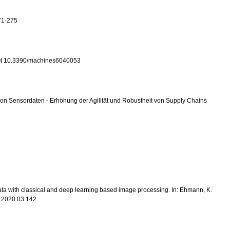
271-275
, DOI 10.3390/machines6040053
ch von Sensordaten - Erhöhung der Agilität und Robustheit von Supply Chains
g data with classical and deep learning based image processing. In: Ehmann, K.
r.2020.03.142