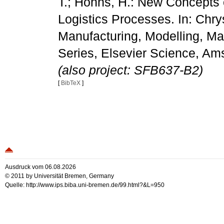
T.; Höhns, H.: New Concepts
Logistics Processes. In: Chrys
Manufacturing, Modelling, M
Series, Elsevier Science, Am
(also project: SFB637-B2)
[
BibTeX
]
Ausdruck vom 06.08.2026
© 2011 by Universität Bremen, Germany
Quelle: http://www.ips.biba.uni-bremen.de/99.html?&L=950