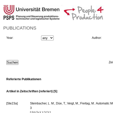
PUBLICATIONS
Year:
Author:
Ze
Referierte Publikationen
Artikel in Zeitschriften (referiert) [5]
[Ste23a]
Steinbacher, L. M.; Düe, T.; Veigt, M.; Freitag, M.: Automati
3
[
BibTeX
|
DOI
]