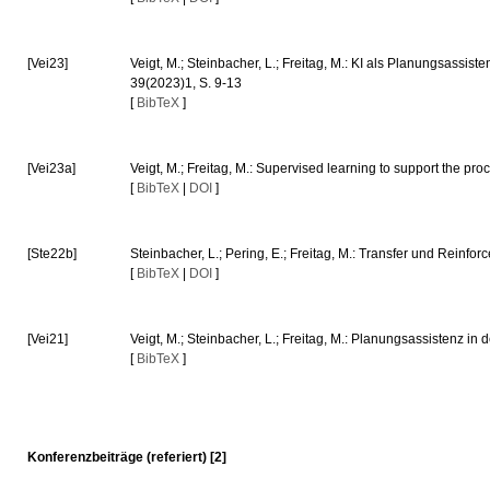
[Vei23]
Veigt, M.; Steinbacher, L.; Freitag, M.: KI als Planungsassi
39(2023)1, S. 9-13
[
BibTeX
]
[Vei23a]
Veigt, M.; Freitag, M.: Supervised learning to support the 
[
BibTeX
|
DOI
]
[Ste22b]
Steinbacher, L.; Pering, E.; Freitag, M.: Transfer und Reinfo
[
BibTeX
|
DOI
]
[Vei21]
Veigt, M.; Steinbacher, L.; Freitag, M.: Planungsassistenz in
[
BibTeX
]
Konferenzbeiträge (referiert) [2]