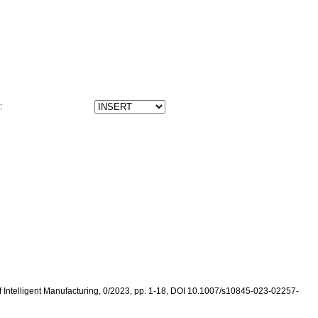
t:
al of Intelligent Manufacturing, 0/2023, pp. 1-18, DOI 10.1007/s10845-023-02257-