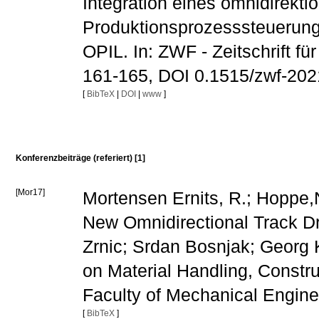
Integration eines omnidirekti
Produktionsprozesssteuerung -
OPIL. In: ZWF - Zeitschrift fü
161-165, DOI 0.1515/zwf-20
[
BibTeX
|
DOI
|
www
]
Konferenzbeiträge (referiert) [1]
[Mor17]
Mortensen Ernits, R.; Hoppe,N.
New Omnidirectional Track Dr
Zrnic; Srdan Bosnjak; Georg K
on Material Handling, Constru
Faculty of Mechanical Engine
[
BibTeX
]