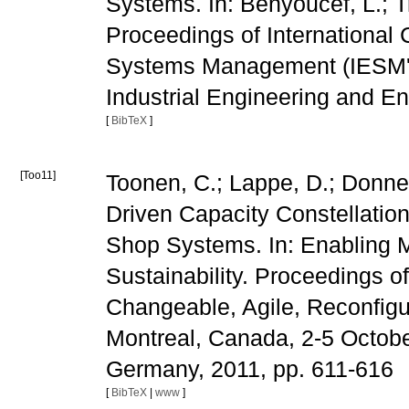
Systems. In: Benyoucef, L.; Tr
Proceedings of International 
Systems Management (IESM'2011
Industrial Engineering and En
[
BibTeX
]
[Too11]
Toonen, C.; Lappe, D.; Donner
Driven Capacity Constellati
Shop Systems. In: Enabling 
Sustainability. Proceedings o
Changeable, Agile, Reconfigu
Montreal, Canada, 2-5 October
Germany, 2011, pp. 611-616
[
BibTeX
|
www
]