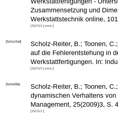
Werkstattfertigungen - Unter
Zusammensetzung und Dimensi
Werkstattstechnik online, 10
[
BibTeX
|
www
]
[Scho10af]
Scholz-Reiter, B.; Toonen, C.;
auf die Fehlerentstehung in d
Werkstattfertigungen. In: In
[
BibTeX
|
www
]
[Scho09k]
Scholz-Reiter, B.; Toonen, C.;
dynamischen Verhaltens von W
Management, 25(2009)3, S. 
[
BibTeX
]