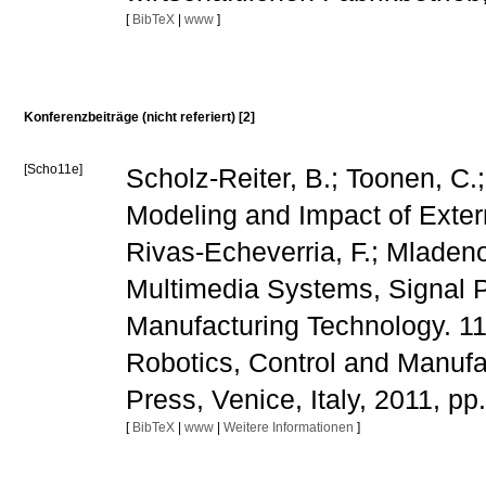
[
BibTeX
|
www
]
Konferenzbeiträge (nicht referiert) [2]
[Scho11e]
Scholz-Reiter, B.; Toonen, C
Modeling and Impact of Extern
Rivas-Echeverria, F.; Mladeno
Multimedia Systems, Signal P
Manufacturing Technology. 1
Robotics, Control and Manu
Press, Venice, Italy, 2011, pp
[
BibTeX
|
www
|
Weitere Informationen
]