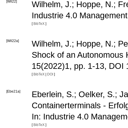
[Wil22]
Wilhelm, J.; Hoppe, N.; Fr
Industrie 4.0 Management
[
BibTeX
]
[Wil22a]
Wilhelm, J.; Hoppe, N.; Pe
Shock of an Autonomous Ha
15(2022)1, pp. 1-13, DO
[
BibTeX
|
DOI
]
[Ebe21a]
Eberlein, S.; Oelker, S.; 
Containerterminals - Erfo
In: Industrie 4.0 Managem
[
BibTeX
]