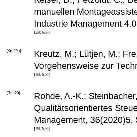
manuellen Montageassiste
Industrie Management 4.0,
[
BibTeX
]
[Kre20a]
Kreutz, M.; Lütjen, M.; Fre
Vorgehensweise zur Techno
[
BibTeX
]
[Roh20]
Rohde, A.-K.; Steinbacher, 
Qualitätsorientiertes Steu
Management, 36(2020)5, 
[
BibTeX
]