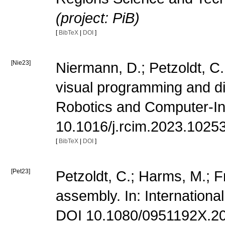
(project: PiB)
[
BibTeX
|
DOI
]
[Nie23]
Niermann, D.; Petzoldt, C.
visual programming and digi
Robotics and Computer-In
10.1016/j.rcim.2023.1025
[
BibTeX
|
DOI
]
[Pet23]
Petzoldt, C.; Harms, M.; F
assembly. In: Internation
DOI 10.1080/0951192X.2