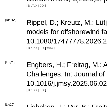
[
BibTeX
|
DOI
]
[Rip26a]
Rippel, D.; Kreutz, M.; Lü
models for offshorewind fa
10.1080/17477778.2026.
[
BibTeX
|
DOI
|
www
]
[Eng25]
Engbers, H.; Freitag, M.:
Challenges. In: Journal o
10.1016/j.jmsy.2025.06.0
[
BibTeX
|
DOI
]
[Lie25]