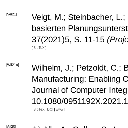
[Vei21]
Veigt, M.; Steinbacher, L.;
basierten Planungsunterstü
37(2021)5, S. 11-15
(Proj
[
BibTeX
]
[Wil21a]
Wilhelm, J.; Petzoldt, C.; 
Manufacturing: Enabling C
Journal of Computer Integ
10.1080/0951192X.2021.
[
BibTeX
|
DOI
|
www
]
[Ait20]