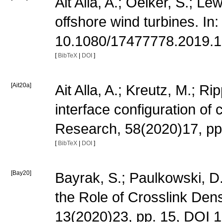
Ait Alla, A.; Oelker, S.; L
offshore wind turbines. In
10.1080/17477778.2019.
[
BibTeX
|
DOI
]
[Ait20a]
Ait Alla, A.; Kreutz, M.; R
interface configuration of
Research, 58(2020)17, p
[
BibTeX
|
DOI
]
[Bay20]
Bayrak, S.; Paulkowski, D
the Role of Crosslink Dens
13(2020)23, pp. 15, DOI