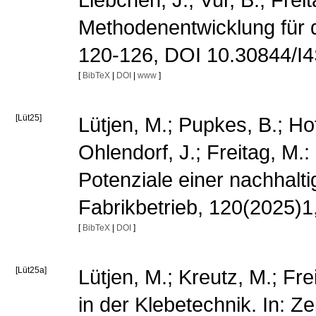
Liebchen, J.; Vur, B.; Fr
Methodenentwicklung für d
120-126, DOI 10.30844/I
[
BibTeX
|
DOI
|
www
]
[Lüt25]
Lütjen, M.; Pupkes, B.; Hof
Ohlendorf, J.; Freitag, M
Potenziale einer nachhaltig
Fabrikbetrieb, 120(2025)
[
BibTeX
|
DOI
]
[Lüt25a]
Lütjen, M.; Kreutz, M.; Fre
in der Klebetechnik. In: Ze