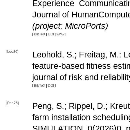
Experience  Communicatin
Journal of HumanCompute
(project: MicroPorts)
[
BibTeX
|
DOI
|
www
]
[Leo26]
Leohold, S.; Freitag, M.: 
feature-based fitness estim
journal of risk and relia
[
BibTeX
|
DOI
]
[Pen26]
Peng, S.; Rippel, D.; Kreu
farm installation scheduli
SIMULATION, 0(2026)0, 