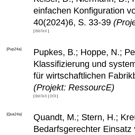
einfachen Konfiguration v
40(2024)6, S. 33-39
(Proj
[
BibTeX
]
[Pup24a]
Pupkes, B.; Hoppe, N.; Petz
Klassifizierung und syste
für wirtschaftlichen Fabr
(Projekt: RessourcE)
[
BibTeX
|
DOI
]
[Qua24a]
Quandt, M.; Stern, H.; Kre
Bedarfsgerechter Einsatz 