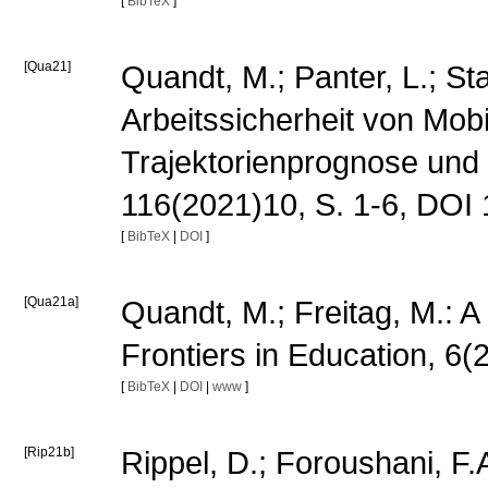
[
BibTeX
]
[Qua21]
Quandt, M.; Panter, L.; St
Arbeitssicherheit von Mob
Trajektorienprognose und Ko
116(2021)10, S. 1-6, DOI
[
BibTeX
|
DOI
]
[Qua21a]
Quandt, M.; Freitag, M.: A
Frontiers in Education, 6
[
BibTeX
|
DOI
|
www
]
[Rip21b]
Rippel, D.; Foroushani, F.