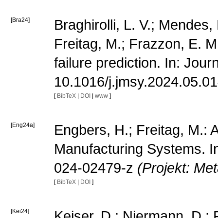
[Bra24]
Braghirolli, L. V.; Mendes,
Freitag, M.; Frazzon, E. 
failure prediction. In: Jo
10.1016/j.jmsy.2024.05.0
[
BibTeX
|
DOI
|
www
]
[Eng24a]
Engbers, H.; Freitag, M.: 
Manufacturing Systems. In
024-02479-z
(Projekt: Me
[
BibTeX
|
DOI
]
[Kei24]
Keiser, D.; Niermann, D.;