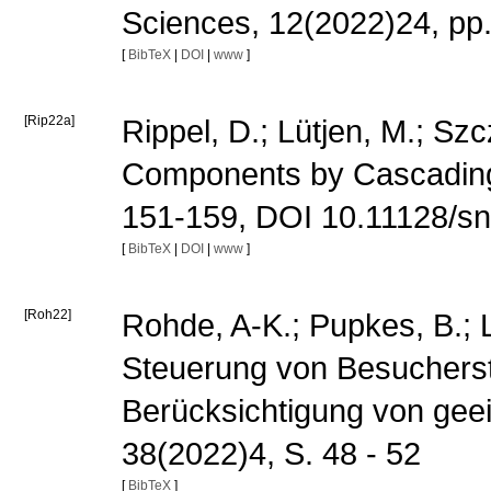
Sciences, 12(2022)24, p
[
BibTeX
|
DOI
|
www
]
[Rip22a]
Rippel, D.; Lütjen, M.; S
Components by Cascading S
151-159, DOI 10.11128/s
[
BibTeX
|
DOI
|
www
]
[Roh22]
Rohde, A-K.; Pupkes, B.; Lü
Steuerung von Besucherst
Berücksichtigung von gee
38(2022)4, S. 48 - 52
[
BibTeX
]