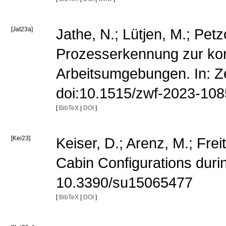
[Jat23a]
Jathe, N.; Lütjen, M.; Petz
Prozesserkennung zur kon
Arbeitsumgebungen. In: Zei
doi:10.1515/zwf-2023-10
[
BibTeX
|
DOI
]
[Kei23]
Keiser, D.; Arenz, M.; Fre
Cabin Configurations durin
10.3390/su15065477
[
BibTeX
|
DOI
]