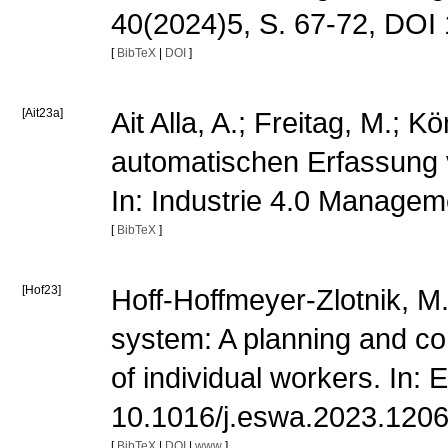
40(2024)5, S. 67-72, DOI
[
BibTeX
|
DOI
]
[Ait23a]
Ait Alla, A.; Freitag, M.; 
automatischen Erfassung 
In: Industrie 4.0 Managem
[
BibTeX
]
[Hof23]
Hoff-Hoffmeyer-Zlotnik, M.
system: A planning and con
of individual workers. In:
10.1016/j.eswa.2023.120
[
BibTeX
|
DOI
|
www
]