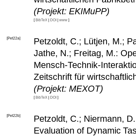
(Projekt: EKIMuPP)
[
BibTeX
|
DOI
|
www
]
[Pet22a]
Petzoldt, C.; Lütjen, M.; P
Jathe, N.; Freitag, M.: Op
Mensch-Technik-Interakti
Zeitschrift für wirtschaft
(Projekt: MEXOT)
[
BibTeX
|
DOI
]
[Pet22b]
Petzoldt, C.; Niermann, D.
Evaluation of Dynamic Task