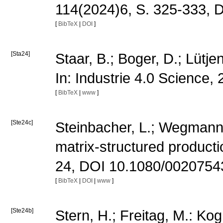
114(2024)6, S. 325-333,
[
BibTeX
|
DOI
]
[Sta24]
Staar, B.; Boger, D.; Lütje
In: Industrie 4.0 Science,
[
BibTeX
|
www
]
[Ste24c]
Steinbacher, L.; Wegmann, 
matrix-structured producti
24, DOI 10.1080/0020754
[
BibTeX
|
DOI
|
www
]
[Ste24b]
Stern, H.; Freitag, M.: Kog