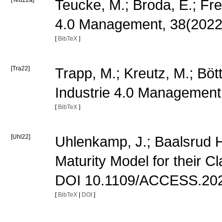
[Teu22a]
Teucke, M.; Broda, E.; Fre
4.0 Management, 38(2022
[
BibTeX
]
[Tra22]
Trapp, M.; Kreutz, M.; Böt
Industrie 4.0 Management
[
BibTeX
]
[Uhl22]
Uhlenkamp, J.; Baalsrud Ha
Maturity Model for their C
DOI 10.1109/ACCESS.20
[
BibTeX
|
DOI
]