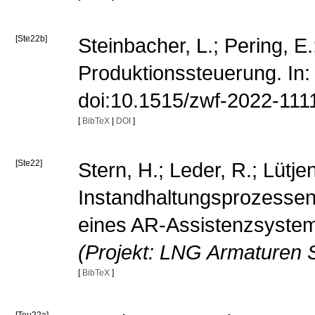
[Ste22b]
Steinbacher, L.; Pering, E
Produktionssteuerung. In: 
doi:10.1515/zwf-2022-11
[
BibTeX
|
DOI
]
[Ste22]
Stern, H.; Leder, R.; Lütj
Instandhaltungsprozessen
eines AR-Assistenzsystems
(Projekt: LNG Armaturen 
[
BibTeX
]