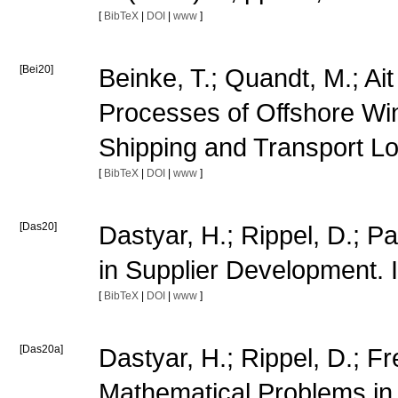
[
BibTeX
|
DOI
|
www
]
[Bei20]
Beinke, T.; Quandt, M.; Ait
Processes of Offshore Win
Shipping and Transport Lo
[
BibTeX
|
DOI
|
www
]
[Das20]
Dastyar, H.; Rippel, D.; P
in Supplier Development. 
[
BibTeX
|
DOI
|
www
]
[Das20a]
Dastyar, H.; Rippel, D.; F
Mathematical Problems in