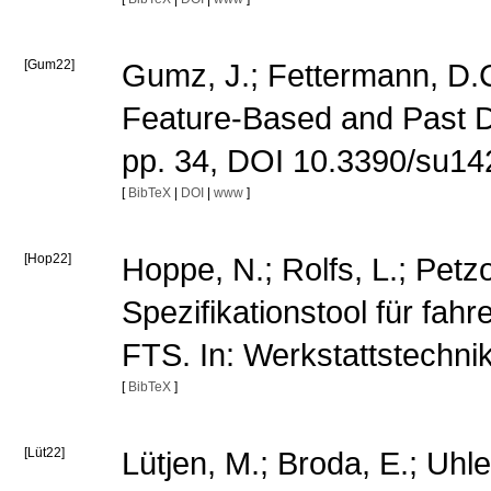
[Gum22]
Gumz, J.; Fettermann, D.C
Feature-Based and Past Da
pp. 34, DOI 10.3390/su1
[
BibTeX
|
DOI
|
www
]
[Hop22]
Hoppe, N.; Rolfs, L.; Petzo
Spezifikationstool für fa
FTS. In: Werkstattstechni
[
BibTeX
]
[Lüt22]
Lütjen, M.; Broda, E.; Uhl