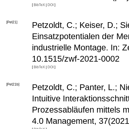
[
BibTeX
|
DOI
]
[Pet21]
Petzoldt, C.; Keiser, D.; 
Einsatzpotentialen der Me
industrielle Montage. In: Z
10.1515/zwf-2021-0002
[
BibTeX
|
DOI
]
[Pet21b]
Petzoldt, C.; Panter, L.; N
Intuitive Interaktionsschn
Prozessabläufen mittels mu
4.0 Management, 37(2021