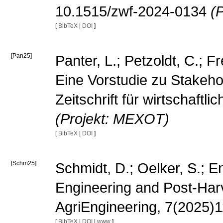
10.1515/zwf-2024-0134
(P
[
BibTeX
|
DOI
]
[Pan25]
Panter, L.; Petzoldt, C.; F
Eine Vorstudie zu Stakeho
Zeitschrift für wirtschaft
(Projekt: MEXOT)
[
BibTeX
|
DOI
]
[Schm25]
Schmidt, D.; Oelker, S.; En
Engineering and Post-Harve
AgriEngineering, 7(2025)1
[
BibTeX
|
DOI
|
www
]