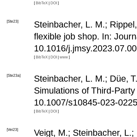
[
BibTeX
|
DOI
]
[Ste23]
Steinbacher, L. M.; Rippel
flexible job shop. In: Jou
10.1016/j.jmsy.2023.07.0
[
BibTeX
|
DOI
|
www
]
[Ste23a]
Steinbacher, L. M.; Düe, T
Simulations of Third-Party 
10.1007/s10845-023-022
[
BibTeX
|
DOI
]
[Vei23]
Veigt, M.; Steinbacher, L.