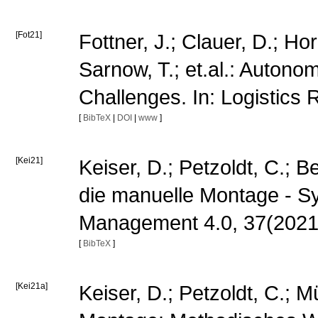
[Fot21]
Fottner, J.; Clauer, D.; Ho
Sarnow, T.; et.al.: Autono
Challenges. In: Logistics
[
BibTeX
|
DOI
|
www
]
[Kei21]
Keiser, D.; Petzoldt, C.; B
die manuelle Montage - S
Management 4.0, 37(2021)
[
BibTeX
]
[Kei21a]
Keiser, D.; Petzoldt, C.;