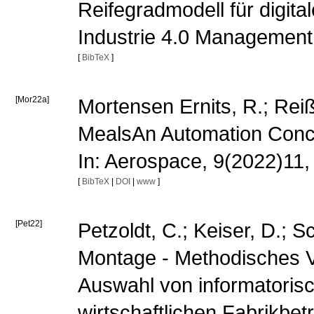
Reifegradmodell für digita
Industrie 4.0 Management,
[
BibTeX
]
[Mor22a]
Mortensen Ernits, R.; Reiß,
MealsAn Automation Concep
In: Aerospace, 9(2022)11
[
BibTeX
|
DOI
|
www
]
[Pet22]
Petzoldt, C.; Keiser, D.; 
Montage - Methodisches V
Auswahl von informatorisc
wirtschaftlichen Fabrikbe