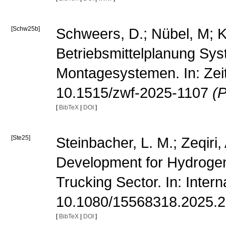
[Schw25b]
Schweers, D.; Nübel, M; Ke
Betriebsmittelplanung Sy
Montagesystemen. In: Zeits
10.1515/zwf-2025-1107
(P
[
BibTeX
|
DOI
]
[Ste25]
Steinbacher, L. M.; Zeqiri, 
Development for Hydrogen
Trucking Sector. In: Inter
10.1080/15568318.2025.
[
BibTeX
|
DOI
]