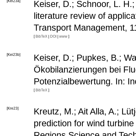
[Kei23a]
Keiser, D.; Schnoor, L. H.
literature review of appli
Transport Management, 11
[
BibTeX
|
DOI
|
www
]
[Kei23b]
Keiser, D.; Pupkes, B.; Wag
Ökobilanzierungen bei Flu
Potenzialbewertung. In: I
[
BibTeX
]
[Kre23]
Kreutz, M.; Ait Alla, A.; Lü
prediction for wind turbin
Regions Science and Tech