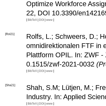
Optimize Workforce Assign
22, DOI 10.3390/en1421
[
BibTeX
|
DOI
|
www
]
[Rol21]
Rolfs, L.; Schweers, D.; Ho
omnidirektionalen FTF in e
Plattform OPIL. In: ZWF - 
0.1515/zwf-2021-0032
(P
[
BibTeX
|
DOI
|
www
]
[Sha21]
Shah, S.M; Lütjen, M.; Fr
Industry. In: Applied Sci
[
BibTeX
|
DOI
|
www
]