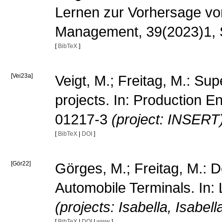
Lernen zur Vorhersage von
Management, 39(2023)1, 
[
BibTeX
]
[Vei23a]
Veigt, M.; Freitag, M.: Sup
projects. In: Production
01217-3
(project: INSERT
[
BibTeX
|
DOI
]
[Gör22]
Görges, M.; Freitag, M.: 
Automobile Terminals. In: 
(projects: Isabella, Isabell
[
BibTeX
|
DOI
|
www
]