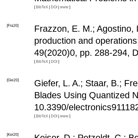
[
BibTeX
|
DOI
|
www
]
[Fra20]
Frazzon, E. M.; Agostino, I
production and operations:
49(2020)0, pp. 288-294, D
[
BibTeX
|
DOI
]
[Gie20]
Giefer, L. A.; Staar, B.; 
Blades Using Quantized Ne
10.3390/electronics9111
[
BibTeX
|
DOI
|
www
]
[Kei20]
Keiser, D.; Petzoldt, C.; B