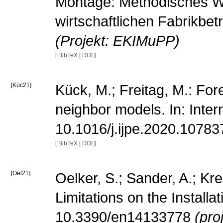
Montage: Methodisches Wer
wirtschaftlichen Fabrikbe
(Projekt: EKIMuPP)
[
BibTeX
|
DOI
]
[Küc21]
Kück, M.; Freitag, M.: Fo
neighbor models. In: Inte
10.1016/j.ijpe.2020.10783
[
BibTeX
|
DOI
]
[Oel21]
Oelker, S.; Sander, A.; Kre
Limitations on the Install
10.3390/en14133778
(pro