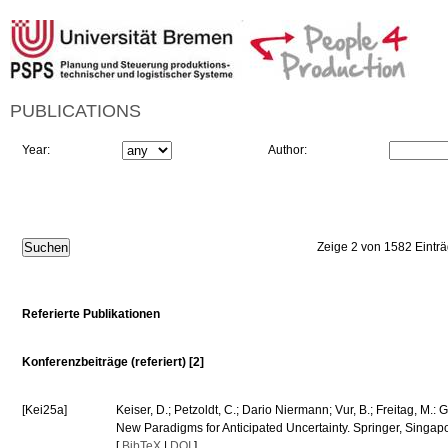
PUBLICATIONS
Year:
Author:
Zeige 2 von 1582 Eintr
Referierte Publikationen
Konferenzbeiträge (referiert) [2]
[Kei25a]
Keiser, D.; Petzoldt, C.; Dario Niermann; Vur, B.; Freitag, M.
New Paradigms for Anticipated Uncertainty. Springer, Singa
[
BibTeX
|
DOI
]