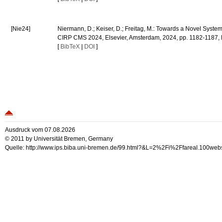
[Nie24]
Niermann, D.; Keiser, D.; Freitag, M.: Towards a Novel System
CIRP CMS 2024, Elsevier, Amsterdam, 2024, pp. 1182-1187, 
[
BibTeX
|
DOI
]
Ausdruck vom 07.08.2026
© 2011 by Universität Bremen, Germany
Quelle: http://www.ips.biba.uni-bremen.de/99.html?&L=2%2Fi%2Ffareal.100we