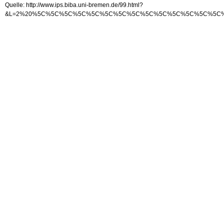
Quelle: http://www.ips.biba.uni-bremen.de/99.html?
&L=2%20%5C%5C%5C%5C%5C%5C%5C%5C%5C%5C%5C%5C%5C%5C