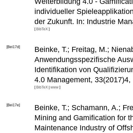
Weiterbildung 4.0 - Gamificat
individueller Spieleapplikation
der Zukunft. In: Industrie Ma
[
BibTeX
]
[Bei17d]
Beinke, T.; Freitag, M.; Nien
Anwendungsspezifische Ausw
Identifikation von Qualifizier
4.0 Management, 33(2017)4, 
[
BibTeX
|
www
]
[Bei17e]
Beinke, T.; Schamann, A.; Fre
Mining and Gamification for th
Maintenance Industry of Offsh