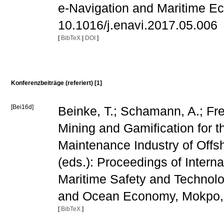
e-Navigation and Maritime Ec
10.1016/j.enavi.2017.05.006
[
BibTeX
|
DOI
]
Konferenzbeiträge (referiert) [1]
[Bei16d]
Beinke, T.; Schamann, A.; Fre
Mining and Gamification for th
Maintenance Industry of Offsh
(eds.): Proceedings of Intern
Maritime Safety and Technolog
and Ocean Economy, Mokpo, 
[
BibTeX
]