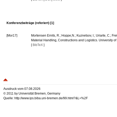
Konferenzbeiträge (referiert) [1]
[Mor17]
Mortensen Ernits, R.; Hoppe,N.; Kuznetsov, I.; Uriarte, C.; F
Material Handling, Constructions and Logistics. University 
[
BibTeX
]
Ausdruck vom 07.08.2026
© 2011 by Universität Bremen, Germany
Quelle: http://www.ips.biba.uni-bremen.de/99.html?&L=%2F