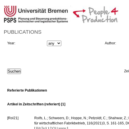
PUBLICATIONS
Year:
Author:
Ze
Referierte Publikationen
Artikel in Zeitschriften (referiert) [1]
[Rol21]
Rolfs, L.; Schweers, D.; Hoppe, N.; Petzoldt, C.; Shahwar, Z.;
für wirtschaftlichen Fabrikbetrieb, 116(2021)3, S. 161-165,
[
BibTeX
|
DOI
|
www
]