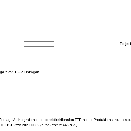
Projec
ige 2 von 1582 Einträgen
 Freitag, M.: Integration eines omnidirektionalen FTF in eine Produktionsprozesssteu
 DOI 0.1515/zwf-2021-0032
(auch Projekt: MARGO)