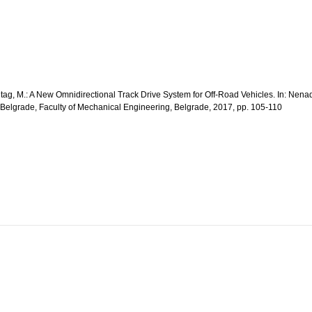
reitag, M.: A New Omnidirectional Track Drive System for Off-Road Vehicles. In: Nen
of Belgrade, Faculty of Mechanical Engineering, Belgrade, 2017, pp. 105-110