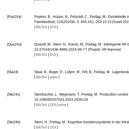
[Pup24a]
Pupkes, B.; Hoppe, N.; Petzoldt, C.; Freitag, M.: Exoskelette 
Fabrikbetrieb, 119(2024)6, S. 445-451, DOI 10.1515/zwf-2
[
BibTeX
|
DOI
]
[Qua24a]
Quandt, M.; Stern, H.; Kreutz, M.; Freitag, M.: Intelligente 
10.37544/1436-4980-2024-06-77
(Projekt: AR Improve)
[
BibTeX
|
DOI
]
[Sta24]
Staar, B.; Boger, D.; Lütjen, M.; Hilt, B.; Freitag, M.: Lagerb
[
BibTeX
|
www
]
[Ste24c]
Steinbacher, L.; Wegmann, T.; Freitag, M.: Production control
10.1080/00207543.2024.2436126
[
BibTeX
|
DOI
|
www
]
[Ste24b]
Stern, H.; Freitag, M.: Kognitive Assistenzsysteme in der Int
[
BibTeX
|
DOI
]