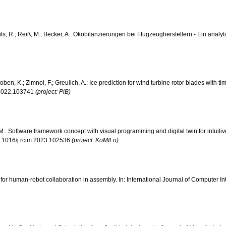
nits, R.; Reiß, M.; Becker, A.: Ökobilanzierungen bei Flugzeugherstellern - Ein anal
.; Thoben, K.; Zimnol, F.; Greulich, A.: Ice prediction for wind turbine rotor blades w
s.2022.103741
(project: PiB)
, M.: Software framework concept with visual programming and digital twin for intuit
0.1016/j.rcim.2023.102536
(project: KoMILo)
ion for human-robot collaboration in assembly. In: International Journal of Computer