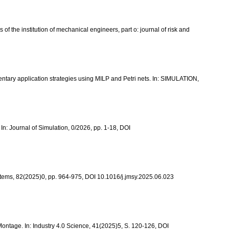
of the institution of mechanical engineers, part o: journal of risk and
mentary application strategies using MILP and Petri nets. In: SIMULATION,
 In: Journal of Simulation, 0/2026, pp. 1-18, DOI
ystems, 82(2025)0, pp. 964-975, DOI 10.1016/j.jmsy.2025.06.023
ontage. In: Industry 4.0 Science, 41(2025)5, S. 120-126, DOI