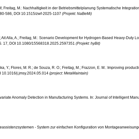
M; Freitag, M.: Nachhaltigkeit in der Betriebsmittelplanung Systematische Integra
S. 580-586, DOI 10.1515/zwf-2025-1107
(Projekt: NaBeMi)
, E.; Ait Alla, A.; Freitag, M.: Scenario Development for Hydrogen-Based Heavy-Duty L
25, S. 17, DOI 10.1080/15568318.2025.2597351
(Projekt: hyBit)
riska, Y.; Flores, M. R.; de Souza, R. O.; Freitag, M.; Frazzon, E. M.: Improving prod
OI 10.1016/j.jmsy.2024.05.014
(project: MetaMaintain)
tivariate Anomaly Detection in Manufacturing Systems. In: Journal of Intelligent M
ageassistenzsystemen - System zur einfachen Konfiguration von Montageanweisungen