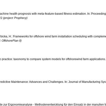
achine health prognosis with meta-feature-based fitness estimation. In: Proceedings 
222
(project: Prophecy)
czerbicka, H.: Frameworks for offshore wind farm installation scheduling with comple
t: OffshorePlan II)
re to practice: taxonomy to compare system models for offshorewind farm applications.
 Predictive Maintenance: Advances and Challenges. In: Journal of Manufacturing S
hode zur Ergonomieanalyse - Methodenentwicklung für den Einsatz in der manullen M