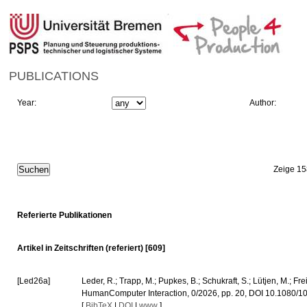
PUBLICATIONS
Year:
Author:
Zeige 15
Referierte Publikationen
Artikel in Zeitschriften (referiert) [609]
[Led26a]
Leder, R.; Trapp, M.; Pupkes, B.; Schukraft, S.; Lütjen, M.; 
HumanComputer Interaction, 0/2026, pp. 20, DOI 10.1080
[
BibTeX
|
DOI
|
www
]