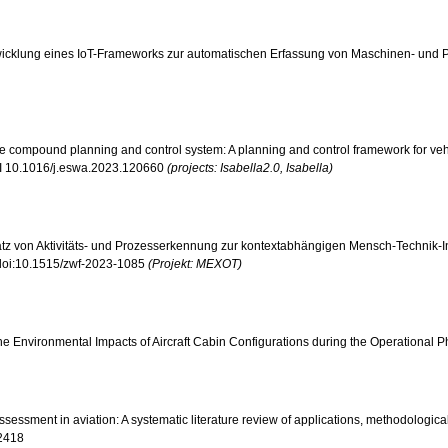
.: Entwicklung eines IoT-Frameworks zur automatischen Erfassung von Maschinen- und 
icle compound planning and control system: A planning and control framework for vehi
DOI 10.1016/j.eswa.2023.120660
(projects: Isabella2.0, Isabella)
Einsatz von Aktivitäts- und Prozesserkennung zur kontextabhängigen Mensch-Technik-In
I doi:10.1515/zwf-2023-1085
(Projekt: MEXOT)
l the Environmental Impacts of Aircraft Cabin Configurations during the Operational
le assessment in aviation: A systematic literature review of applications, methodolo
02418