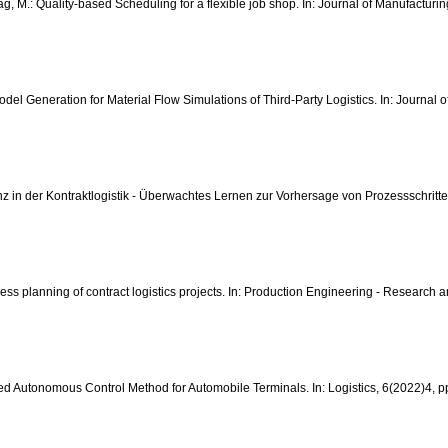
eitag, M.: Quality-based Scheduling for a flexible job shop. In: Journal of Manufact
c Model Generation for Material Flow Simulations of Third-Party Logistics. In: Journ
stenz in der Kontraktlogistik - Überwachtes Lernen zur Vorhersage von Prozessschrit
process planning of contract logistics projects. In: Production Engineering - Rese
ated Autonomous Control Method for Automobile Terminals. In: Logistics, 6(2022)4,