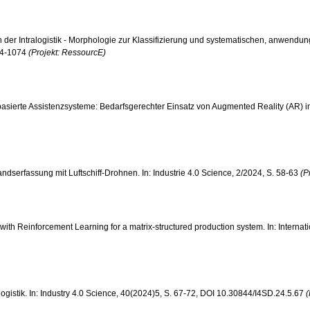
in der Intralogistik - Morphologie zur Klassifizierung und systematischen, anwendung
024-1074
(Projekt: RessourcE)
AR-basierte Assistenzsysteme: Bedarfsgerechter Einsatz von Augmented Reality (AR) i
estandserfassung mit Luftschiff-Drohnen. In: Industrie 4.0 Science, 2/2024, S. 58-63
(P
 with Reinforcement Learning for a matrix-structured production system. In: Interna
ralogistik. In: Industry 4.0 Science, 40(2024)5, S. 67-72, DOI 10.30844/I4SD.24.5.67
(