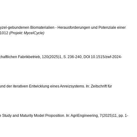
 von Myzel-gebundenen Biomaterialien - Herausforderungen und Potenziale einer
5-1012
(Projekt: MycelCycle)
wirtschaftlichen Fabrikbetrieb, 120(2025)1, S. 236-240, DOI 10.1515/zwf-2024-
nd der iterativen Entwicklung eines Anreizsystems. In: Zeitschrift für
ase Study and Maturity Model Proposition. In: AgriEngineering, 7(2025)11, pp. 1-