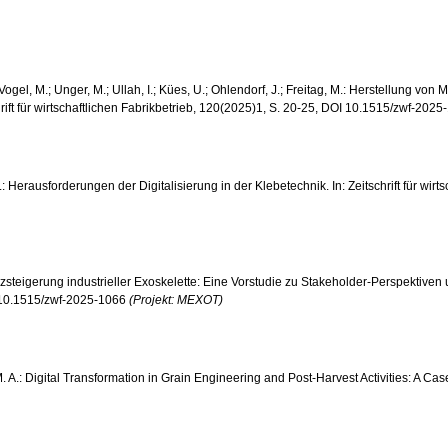
; Vogel, M.; Unger, M.; Ullah, I.; Kües, U.; Ohlendorf, J.; Freitag, M.: Herstellung
hrift für wirtschaftlichen Fabrikbetrieb, 120(2025)1, S. 20-25, DOI 10.1515/zwf-202
r, F.: Herausforderungen der Digitalisierung in der Klebetechnik. In: Zeitschrift für 
anzsteigerung industrieller Exoskelette: Eine Vorstudie zu Stakeholder-Perspektiven u
I 10.1515/zwf-2025-1066
(Projekt: MEXOT)
, M. A.: Digital Transformation in Grain Engineering and Post-Harvest Activities: A C