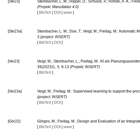
[Ste23]
Steinbacher, L. M.; Rippel, D.; Schulze, P.; Rohde, A.-K.; Fr
(Projekt: Manufaktur 4.0)
[
BibTeX
|
DOI
|
www
]
[Ste23a]
Steinbacher, L. M.; Düe, T.; Veigt, M.; Freitag, M.: Automati
3
(project: INSERT)
[
BibTeX
|
DOI
]
[Vei23]
Veigt, M.; Steinbacher, L.; Freitag, M.: KI als Planungsassi
39(2023)1, S. 9-13
(Projekt: INSERT)
[
BibTeX
]
[Vei23a]
Veigt, M.; Freitag, M.: Supervised learning to support the 
(project: INSERT)
[
BibTeX
|
DOI
]
[Gör22]
Görges, M.; Freitag, M.: Design and Evaluation of an Integr
[
BibTeX
|
DOI
|
www
]