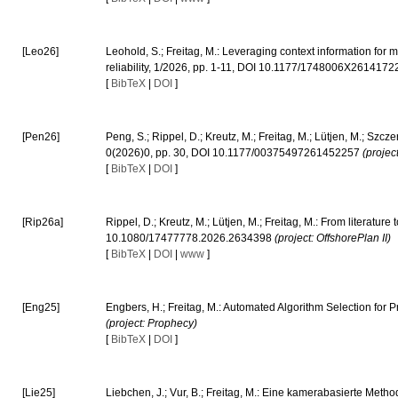
[Leo26]
Leohold, S.; Freitag, M.: Leveraging context information for m
reliability, 1/2026, pp. 1-11, DOI 10.1177/1748006X261417
[
BibTeX
|
DOI
]
[Pen26]
Peng, S.; Rippel, D.; Kreutz, M.; Freitag, M.; Lütjen, M.; Sz
0(2026)0, pp. 30, DOI 10.1177/00375497261452257
(projec
[
BibTeX
|
DOI
]
[Rip26a]
Rippel, D.; Kreutz, M.; Lütjen, M.; Freitag, M.: From literatu
10.1080/17477778.2026.2634398
(project: OffshorePlan II)
[
BibTeX
|
DOI
|
www
]
[Eng25]
Engbers, H.; Freitag, M.: Automated Algorithm Selection for
(project: Prophecy)
[
BibTeX
|
DOI
]
[Lie25]
Liebchen, J.; Vur, B.; Freitag, M.: Eine kamerabasierte Met