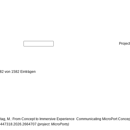
Projec
82 von 1582 Einträgen
Freitag, M.: From Concept to Immersive Experience  Communicating MicroPort Concept
/10447318.2026.2664707
(project: MicroPorts)