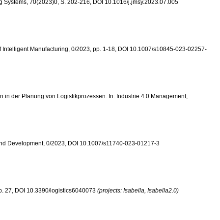
uring Systems, 70(2023)0, S. 202-216, DOI 10.1016/j.jmsy.2023.07.005
al of Intelligent Manufacturing, 0/2023, pp. 1-18, DOI 10.1007/s10845-023-02257-
ten in der Planung von Logistikprozessen. In: Industrie 4.0 Management,
arch and Development, 0/2023, DOI 10.1007/s11740-023-01217-3
 pp. 27, DOI 10.3390/logistics6040073
(projects: Isabella, Isabella2.0)