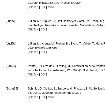
10.30844/I4SD.25.5.120
(Projekt: ErgoKI)
[
BibTeX
|
DOI
|
www
]
[Lüt25]
Lütjen, M.; Pupkes, B.; Hoff-Hoffmeyer-Zlotnik, M.; Trapp, M.
nachhaltigen Produktion im industriellen Maßstab. In: Zeitsc
[
BibTeX
|
DOI
]
[Lüt25a]
Lütjen, M.; Kreutz, M.; Freitag, M.; Evers, T.; Vallée, T.; Moh
0134
(Projekt: DigiKleb)
[
BibTeX
|
DOI
]
[Pan25]
Panter, L.; Petzoldt, C.; Freitag, M.: Gamification zur Akzept
wirtschaftlichen Fabrikbetrieb, 120(2025)6, S. 451-456, DO
[
BibTeX
|
DOI
]
[Schm25]
Schmidt, D.; Oelker, S.; Engbers, H.; Frazzon, E. M.; Sellitto
16, DOI 10.3390/agriengineering7110391
[
BibTeX
|
DOI
|
www
]