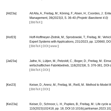
[Ait23a]
Ait Alla, A.; Freitag, M.; Köning, F.; Alsen, H.; Coordes, J
Management, 39(2023)3, S. 36-40
(Projekt: Baeckerei 4.0)
[
BibTeX
]
[Hof23]
Hoff-Hoffmeyer-Zlotnik, M.; Sprodowski, T.; Freitag, M.: Veh
Expert Systems with Applications, 231/2023, pp. 120660, 
[
BibTeX
|
DOI
|
www
]
[Jat23a]
Jathe, N.; Lütjen, M.; Petzoldt, C.; Boger, D.; Freitag, M.: 
wirtschaftlichen Fabrikbetrieb, 118(2023)6, S. 376-381, DO
[
BibTeX
|
DOI
]
[Kei23]
Keiser, D.; Arenz, M.; Freitag, M.; Reiß, M.: Method to Mode
[
BibTeX
|
DOI
]
[Kei23a]
Keiser, D.; Schnoor, L. H.; Pupkes, B.; Freitag, M.: Life cyc
110(2023)102418, pp. 18, DOI 10.1016/j.jairtraman.2023.1