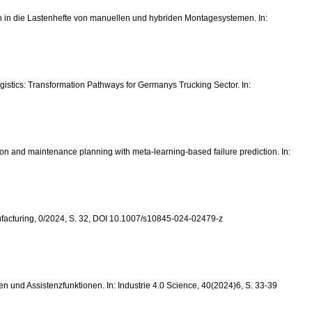
tion in die Lastenhefte von manuellen und hybriden Montagesystemen. In:
ogistics: Transformation Pathways for Germanys Trucking Sector. In:
uction and maintenance planning with meta-learning-based failure prediction. In:
anufacturing, 0/2024, S. 32, DOI 10.1007/s10845-024-02479-z
 und Assistenzfunktionen. In: Industrie 4.0 Science, 40(2024)6, S. 33-39