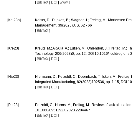
[
BibTeX
|
DOI
|
www
]
[Kei23b]
Keiser, D.; Pupkes, B.; Wagner, J.; Freitag, M.; Mortensen Er
Management, 39(2023)3, S. 62 - 66
[
BibTeX
]
[Kre23]
Kreutz, M.; Ait Alla, A.; Lütjen, M.; Ohlendorf, J.; Freitag, M
Technology, 206(2023)0, pp. 12, DOI 10.1016/j.coldregion
[
BibTeX
|
DOI
]
[Nie23]
Niermann, D.; Petzoldt, C.; Doernbach, T.; Isken, M.; Freitag
Integrated Manufacturing, 82(2023)102536, pp. 1-15, DOI 1
[
BibTeX
|
DOI
]
[Pet23]
Petzoldt, C.; Harms, M.; Freitag, M.: Review of task allocat
10.1080/0951192X.2023.2204467
[
BibTeX
|
DOI
]