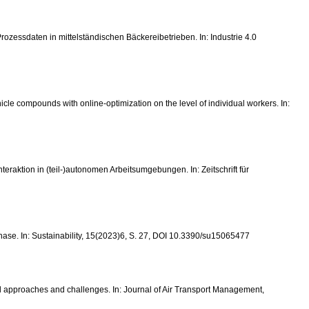
Prozessdaten in mittelständischen Bäckereibetrieben. In: Industrie 4.0
cle compounds with online-optimization on the level of individual workers. In:
teraktion in (teil-)autonomen Arbeitsumgebungen. In: Zeitschrift für
 Phase. In: Sustainability, 15(2023)6, S. 27, DOI 10.3390/su15065477
gical approaches and challenges. In: Journal of Air Transport Management,