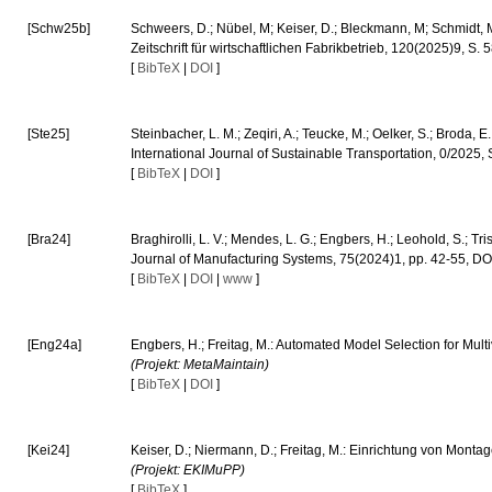
[Schw25b]
Schweers, D.; Nübel, M; Keiser, D.; Bleckmann, M; Schmidt, 
Zeitschrift für wirtschaftlichen Fabrikbetrieb, 120(2025)9, 
[
BibTeX
|
DOI
]
[Ste25]
Steinbacher, L. M.; Zeqiri, A.; Teucke, M.; Oelker, S.; Broda
International Journal of Sustainable Transportation, 0/20
[
BibTeX
|
DOI
]
[Bra24]
Braghirolli, L. V.; Mendes, L. G.; Engbers, H.; Leohold, S.; T
Journal of Manufacturing Systems, 75(2024)1, pp. 42-55, D
[
BibTeX
|
DOI
|
www
]
[Eng24a]
Engbers, H.; Freitag, M.: Automated Model Selection for Mul
(Projekt: MetaMaintain)
[
BibTeX
|
DOI
]
[Kei24]
Keiser, D.; Niermann, D.; Freitag, M.: Einrichtung von Mont
(Projekt: EKIMuPP)
[
BibTeX
]