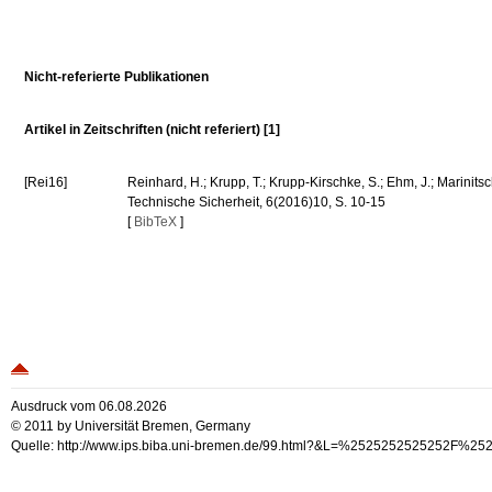
Nicht-referierte Publikationen
Artikel in Zeitschriften (nicht referiert) [1]
[Rei16]
Reinhard, H.; Krupp, T.; Krupp-Kirschke, S.; Ehm, J.; Marinitsch
Technische Sicherheit, 6(2016)10, S. 10-15
[
BibTeX
]
Ausdruck vom 06.08.2026
© 2011 by Universität Bremen, Germany
Quelle: http://www.ips.biba.uni-bremen.de/99.html?&L=%2525252525252