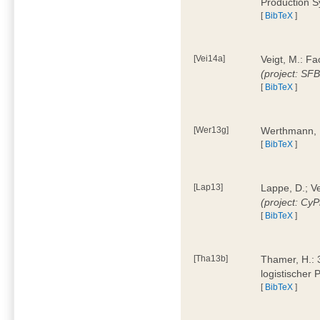
Production 
[
BibTeX
]
[Vei14a]
Veigt, M.: F
(project: SF
[
BibTeX
]
[Wer13g]
Werthmann, 
[
BibTeX
]
[Lap13]
Lappe, D.; V
(project: Cy
[
BibTeX
]
[Tha13b]
Thamer, H.: 
logistischer
[
BibTeX
]