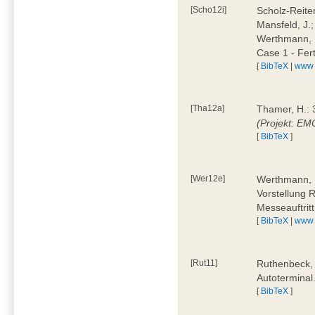
[Scho12i]
Scholz-Reiter
Mansfeld, J.
Werthmann, 
Case 1 - Fer
[
BibTeX
|
www
[Tha12a]
Thamer, H.: 
(Projekt: E
[
BibTeX
]
[Wer12e]
Werthmann, D
Vorstellung 
Messeauftrit
[
BibTeX
|
www
[Rut11]
Ruthenbeck,
Autoterminal
[
BibTeX
]