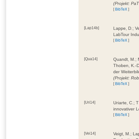
(Projekt: Pa
[
BibTeX
]
[Lap14b]
Lappe, D.; V
LabTour Indu
[
BibTeX
]
[Qua14]
Quandt, M.; M
Thoben, K.-D.
der Weiterbi
(Projekt: Ro
[
BibTeX
]
[Uri14]
Uriarte, C.;
innovativer 
[
BibTeX
]
[Vei14]
Veigt, M.; La