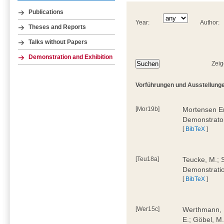
Publications
Year:
Author:
Theses and Reports
Talks without Papers
Demonstration and Exhibition
Zeig
Vorführungen und Ausstellunge
[Mor19b]
Mortensen Er
Demonstrato
[
BibTeX
]
[Teu18a]
Teucke, M.; S
Demonstrati
[
BibTeX
]
[Wer15c]
Werthmann, D
E.; Göbel, M