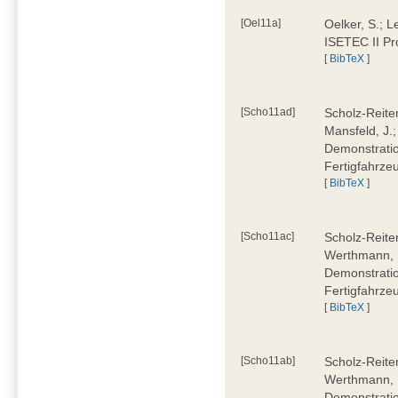
[Oel11a]
Oelker, S.; L
ISETEC II Pr
[
BibTeX
]
[Scho11ad]
Scholz-Reite
Mansfeld, J.;
Demonstratio
Fertigfahrze
[
BibTeX
]
[Scho11ac]
Scholz-Reiter
Werthmann, D
Demonstratio
Fertigfahrzeu
[
BibTeX
]
[Scho11ab]
Scholz-Reiter
Werthmann, D
Demonstratio