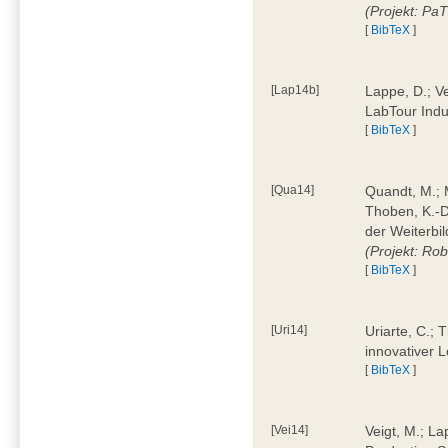
(Projekt: Pa
[
BibTeX
]
[Lap14b]
Lappe, D.; V
LabTour Indu
[
BibTeX
]
[Qua14]
Quandt, M.; M
Thoben, K.-D.
der Weiterbi
(Projekt: Ro
[
BibTeX
]
[Uri14]
Uriarte, C.;
innovativer 
[
BibTeX
]
[Vei14]
Veigt, M.; La