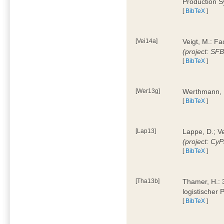
Production 
[
BibTeX
]
[Vei14a]
Veigt, M.: F
(project: SF
[
BibTeX
]
[Wer13g]
Werthmann, 
[
BibTeX
]
[Lap13]
Lappe, D.; V
(project: Cy
[
BibTeX
]
[Tha13b]
Thamer, H.: 
logistischer
[
BibTeX
]