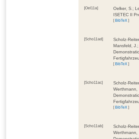
[Oel11a]
Oelker, S.; L
ISETEC II Pr
[
BibTeX
]
[Scho11ad]
Scholz-Reite
Mansfeld, J.;
Demonstratio
Fertigfahrze
[
BibTeX
]
[Scho11ac]
Scholz-Reiter
Werthmann, D
Demonstratio
Fertigfahrzeu
[
BibTeX
]
[Scho11ab]
Scholz-Reiter
Werthmann, D
Demonstratio