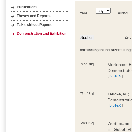
Publications
Year:
Author:
Theses and Reports
Talks without Papers
Demonstration and Exhibition
Zeig
Vorführungen und Ausstellunge
[Mor19b]
Mortensen Er
Demonstrato
[
BibTeX
]
[Teu18a]
Teucke, M.; S
Demonstrati
[
BibTeX
]
[Wer15c]
Werthmann, D
E.; Göbel, M