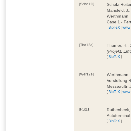
[Scho12i]
Scholz-Reiter
Mansfeld, J.
Werthmann, 
Case 1 - Fer
[
BibTeX
|
www
[Tha12a]
Thamer, H.: 
(Projekt: E
[
BibTeX
]
[Wer12e]
Werthmann, D
Vorstellung 
Messeauftrit
[
BibTeX
|
www
[Rut11]
Ruthenbeck,
Autoterminal
[
BibTeX
]