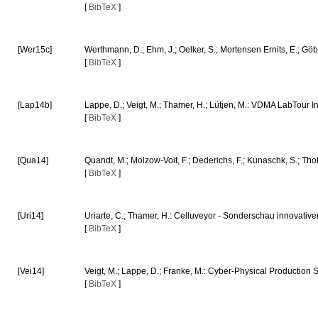
[
BibTeX
]
[Wer15c]
Werthmann, D.; Ehm, J.; Oelker, S.; Mortensen Ernits, E.; Gö
[
BibTeX
]
[Lap14b]
Lappe, D.; Veigt, M.; Thamer, H.; Lütjen, M.: VDMA LabTour In
[
BibTeX
]
[Qua14]
Quandt, M.; Molzow-Voit, F.; Dederichs, F.; Kunaschk, S.; Th
[
BibTeX
]
[Uri14]
Uriarte, C.; Thamer, H.: Celluveyor - Sonderschau innovativ
[
BibTeX
]
[Vei14]
Veigt, M.; Lappe, D.; Franke, M.: Cyber-Physical Production
[
BibTeX
]