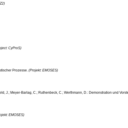
-Z2)
oject: CyProS)
istischer Prozesse.
(Projekt: EMOSES)
sfeld, J.; Meyer-Barlag, C.; Ruthenbeck, C.; Werthmann, D.: Demonstration und Vors
rojekt: EMOSES)