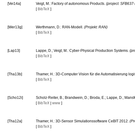
[Vei14a]
Veigt, M.: Factory of autonomous Products.
(project: SFB637
[
BibTeX
]
[Wer13g]
Werthmann, D.: RAN-Modell.
(Projekt: RAN)
[
BibTeX
]
[Lap13]
Lappe, D.; Veigt, M.: Cyber-Physical Production Systems.
(pr
[
BibTeX
]
[Tha13b]
Thamer, H.: 3D-Computer Vision für die Automatisierung log
[
BibTeX
]
[Scho12i]
Scholz-Reiter, B.; Brandwein, D.; Broda, E.; Lappe, D.; Man
[
BibTeX
|
www
]
[Tha12a]
Thamer, H.: 3D-Sensor Simulationssoftware CeBIT 2012.
(P
[
BibTeX
]