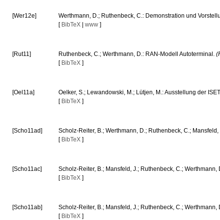
[Wer12e]
Werthmann, D.; Ruthenbeck, C.: Demonstration und Vorstell
[
BibTeX
|
www
]
[Rut11]
Ruthenbeck, C.; Werthmann, D.: RAN-Modell Autoterminal.
(
[
BibTeX
]
[Oel11a]
Oelker, S.; Lewandowski, M.; Lütjen, M.: Ausstellung der ISET
[
BibTeX
]
[Scho11ad]
Scholz-Reiter, B.; Werthmann, D.; Ruthenbeck, C.; Mansfeld,
[
BibTeX
]
[Scho11ac]
Scholz-Reiter, B.; Mansfeld, J.; Ruthenbeck, C.; Werthmann, 
[
BibTeX
]
[Scho11ab]
Scholz-Reiter, B.; Mansfeld, J.; Ruthenbeck, C.; Werthmann,
[
BibTeX
]