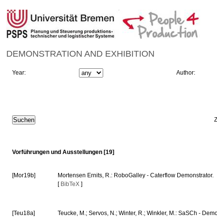
DEMONSTRATION AND EXHIBITION
Year:
Author:
Vorführungen und Ausstellungen [19]
[Mor19b]
Mortensen Ernits, R.: RoboGalley - Caterflow Demonstrator.
[
BibTeX
]
[Teu18a]
Teucke, M.; Servos, N.; Winter, R.; Winkler, M.: SaSCh - Dem