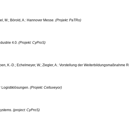
bel, M.; Börold, A.: Hannover Messe.
(Projekt: PaTRo)
dustrie 4.0.
(Projekt: CyProS)
oben, K.-D.; Echelmeyer, W.; Ziegler, A.: Vorstellung der Weiterbildungsmaßnahme Ro
er Logistiklösungen.
(Projekt: Celluveyor)
 Systems.
(project: CyProS)