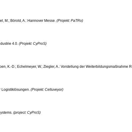
bel, M.; Börold, A.: Hannover Messe.
(Projekt: PaTRo)
dustrie 4.0.
(Projekt: CyProS)
oben, K.-D.; Echelmeyer, W.; Ziegler, A.: Vorstellung der Weiterbildungsmaßnahme Ro
er Logistiklösungen.
(Projekt: Celluveyor)
 Systems.
(project: CyProS)