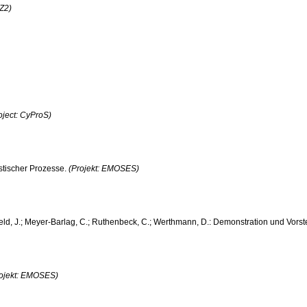
-Z2)
oject: CyProS)
istischer Prozesse.
(Projekt: EMOSES)
sfeld, J.; Meyer-Barlag, C.; Ruthenbeck, C.; Werthmann, D.: Demonstration und Vors
rojekt: EMOSES)