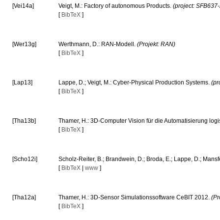
[Vei14a]
Veigt, M.: Factory of autonomous Products.
(project: SFB637
[
BibTeX
]
[Wer13g]
Werthmann, D.: RAN-Modell.
(Projekt: RAN)
[
BibTeX
]
[Lap13]
Lappe, D.; Veigt, M.: Cyber-Physical Production Systems.
(pr
[
BibTeX
]
[Tha13b]
Thamer, H.: 3D-Computer Vision für die Automatisierung log
[
BibTeX
]
[Scho12i]
Scholz-Reiter, B.; Brandwein, D.; Broda, E.; Lappe, D.; Man
[
BibTeX
|
www
]
[Tha12a]
Thamer, H.: 3D-Sensor Simulationssoftware CeBIT 2012.
(P
[
BibTeX
]