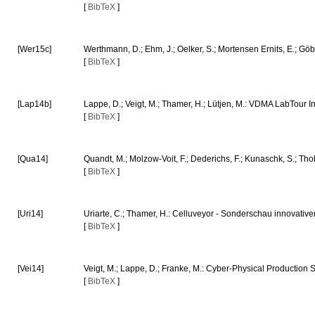
[
BibTeX
]
[Wer15c]
Werthmann, D.; Ehm, J.; Oelker, S.; Mortensen Ernits, E.; Gö
[
BibTeX
]
[Lap14b]
Lappe, D.; Veigt, M.; Thamer, H.; Lütjen, M.: VDMA LabTour In
[
BibTeX
]
[Qua14]
Quandt, M.; Molzow-Voit, F.; Dederichs, F.; Kunaschk, S.; Th
[
BibTeX
]
[Uri14]
Uriarte, C.; Thamer, H.: Celluveyor - Sonderschau innovativ
[
BibTeX
]
[Vei14]
Veigt, M.; Lappe, D.; Franke, M.: Cyber-Physical Production
[
BibTeX
]