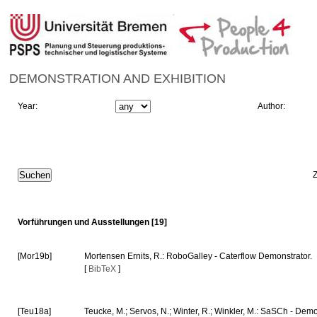
DEMONSTRATION AND EXHIBITION
Year:
Author:
Vorführungen und Ausstellungen [19]
[Mor19b]
Mortensen Ernits, R.: RoboGalley - Caterflow Demonstrator.
[
BibTeX
]
[Teu18a]
Teucke, M.; Servos, N.; Winter, R.; Winkler, M.: SaSCh - Dem