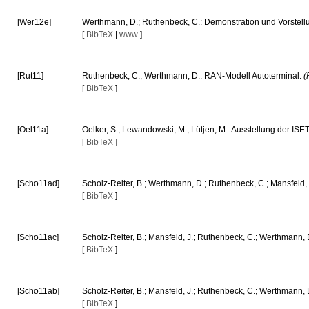
[Wer12e]
Werthmann, D.; Ruthenbeck, C.: Demonstration und Vorstell
[
BibTeX
|
www
]
[Rut11]
Ruthenbeck, C.; Werthmann, D.: RAN-Modell Autoterminal.
(
[
BibTeX
]
[Oel11a]
Oelker, S.; Lewandowski, M.; Lütjen, M.: Ausstellung der ISET
[
BibTeX
]
[Scho11ad]
Scholz-Reiter, B.; Werthmann, D.; Ruthenbeck, C.; Mansfeld,
[
BibTeX
]
[Scho11ac]
Scholz-Reiter, B.; Mansfeld, J.; Ruthenbeck, C.; Werthmann, 
[
BibTeX
]
[Scho11ab]
Scholz-Reiter, B.; Mansfeld, J.; Ruthenbeck, C.; Werthmann,
[
BibTeX
]