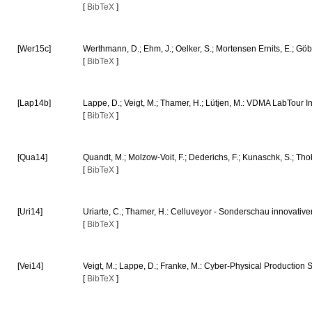
[
BibTeX
]
[Wer15c]
Werthmann, D.; Ehm, J.; Oelker, S.; Mortensen Ernits, E.; Gö
[
BibTeX
]
[Lap14b]
Lappe, D.; Veigt, M.; Thamer, H.; Lütjen, M.: VDMA LabTour In
[
BibTeX
]
[Qua14]
Quandt, M.; Molzow-Voit, F.; Dederichs, F.; Kunaschk, S.; Th
[
BibTeX
]
[Uri14]
Uriarte, C.; Thamer, H.: Celluveyor - Sonderschau innovativ
[
BibTeX
]
[Vei14]
Veigt, M.; Lappe, D.; Franke, M.: Cyber-Physical Production
[
BibTeX
]