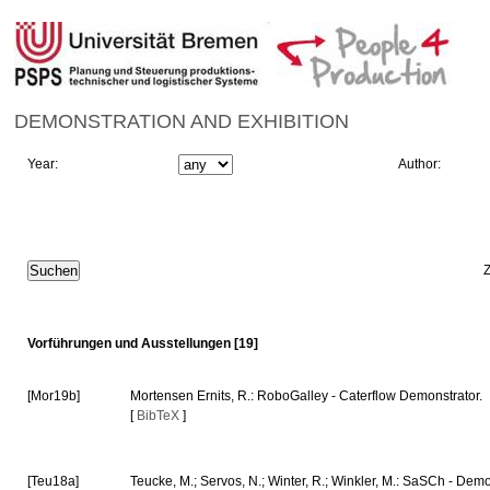
DEMONSTRATION AND EXHIBITION
Year:
Author:
Vorführungen und Ausstellungen [19]
[Mor19b]
Mortensen Ernits, R.: RoboGalley - Caterflow Demonstrator.
[
BibTeX
]
[Teu18a]
Teucke, M.; Servos, N.; Winter, R.; Winkler, M.: SaSCh - Dem