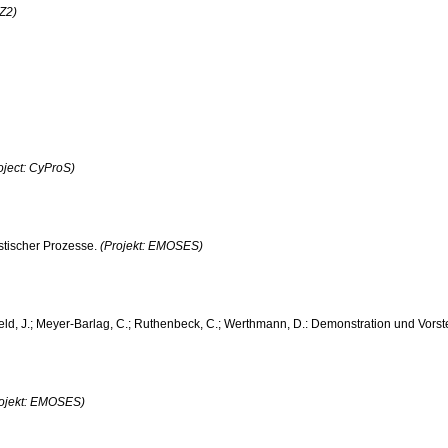
-Z2)
oject: CyProS)
istischer Prozesse.
(Projekt: EMOSES)
sfeld, J.; Meyer-Barlag, C.; Ruthenbeck, C.; Werthmann, D.: Demonstration und Vors
rojekt: EMOSES)